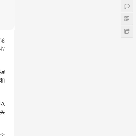
论
程
握
和
以
买
全