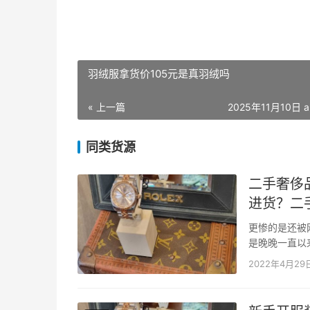
羽绒服拿货价105元是真羽绒吗
« 上一篇
2025年11月10日 a
同类货源
二手奢侈
进货？二
更惨的是还被
是晚晚一直以
色均和这个酒
2022年4月29
厂、ZF厂、J