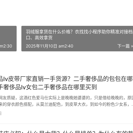
羽绒服拿货在什么价格？衣找找小程序助你精准对接档
口、高效拿货
m2:30
2025年11月10日 am2:40
下一篇 
品lv皮带厂家直销一手货源？二手奢侈品的包包在哪
手奢侈品lv女包二手奢侈品在哪里买到
网友质疑，这酒红色爱马仕实际上是晚晚她婆婆的，只是借给晚晚的，原
来的穿衣颜色搭配，从莫兰迪配色，到皮草大衣，到如今的粉色少女系，
红色的包包不搭配。 目前国内二手奢侈品表做的最好的厂家有VS厂、
日
F厂、PPF厂等二手奢侈品表大厂。具体请仔细的看…