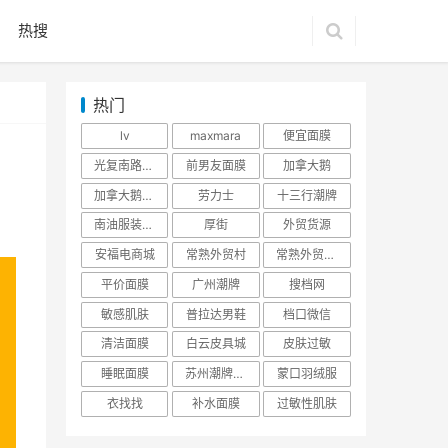
热搜
热门
lv
maxmara
便宜面膜
光复南路潮牌
前男友面膜
加拿大鹅
加拿大鹅羽绒服
劳力士
十三行潮牌
南油服装批发市场
厚街
外贸货源
安福电商城
常熟外贸村
常熟外贸村货源
平价面膜
广州潮牌
搜档网
敏感肌肤
普拉达男鞋
档口微信
清洁面膜
白云皮具城
皮肤过敏
睡眠面膜
苏州潮牌货源
蒙口羽绒服
衣找找
补水面膜
过敏性肌肤