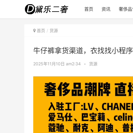
首页
资讯
奢侈品
首页
货源
牛仔裤拿货渠道，衣找找小程序
2025年11月10日 am2:34
•
货源