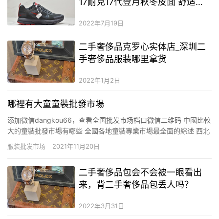
17耐克17代登月秋冬皮面 舒适缓
震抗磨运动跑步鞋
2022年7月19日
二手奢侈品克罗心实体店_深圳二
手奢侈品服装哪里拿货
2022年1月2日
哪裡有大童童裝批發市場
添加微信dangkou66，查看全国批发市场档口微信二维码 中國比較
大的童裝批發市場有哪些 全國各地童裝專業市場最全面的綜述 西北
區：新疆 烏魯木齊火車頭童裝商貿城、長江外貿基地、小西門俊發
服装批发市场
2021年11月20日
大廈甘青寧 蘭州東部品牌服飾廣場5樓陝西 西安康復路丹尼爾商城3
～5樓、貝斯特精品廣場三樓、西北商貿城4樓 東…
二手奢侈品包会不会被一眼看出
来，背二手奢侈品包丢人吗？
2022年3月31日