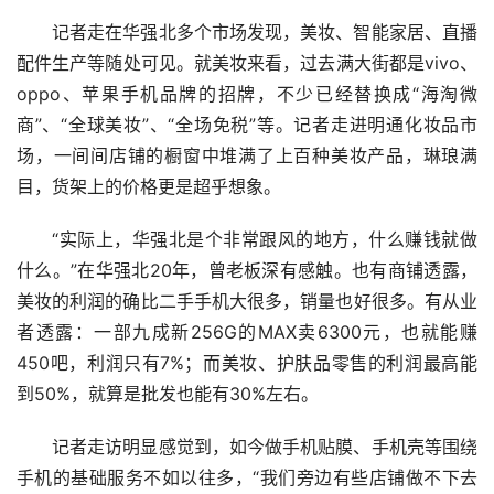
记者走在华强北多个市场发现，美妆、智能家居、直播
配件生产等随处可见。就美妆来看，过去满大街都是vivo、
oppo、苹果手机品牌的招牌，不少已经替换成“海淘微
商”、“全球美妆”、“全场免税”等。记者走进明通化妆品市
场，一间间店铺的橱窗中堆满了上百种美妆产品，琳琅满
目，货架上的价格更是超乎想象。
“实际上，华强北是个非常跟风的地方，什么赚钱就做
什么。”在华强北20年，曾老板深有感触。也有商铺透露，
美妆的利润的确比二手手机大很多，销量也好很多。有从业
者透露：一部九成新256G的MAX卖6300元，也就能赚
450吧，利润只有7%；而美妆、护肤品零售的利润最高能
到50%，就算是批发也能有30%左右。
记者走访明显感觉到，如今做手机贴膜、手机壳等围绕
手机的基础服务不如以往多，“我们旁边有些店铺做不下去