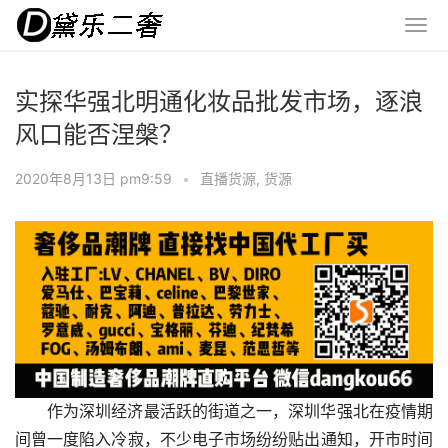
实探华强北明通化妆品批发市场，逐浪
风口能否涅槃？
2020年8月13日 pm9:59
•
直播货源
,
货源
作为深圳经济最活跃的街道之一，深圳华强北在疫情期
间曾一度陷入冷寂，不少电子市场纷纷贴出通知，开市时间