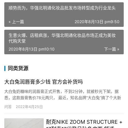
顺势而为，华强北明通化妆品批发市场转型成为行业龙头
« 上一篇
2020年8月13日 pm9:50
生意火爆、店租疯涨，华强北明通化妆品市场正成为美妆
代购天堂
2020年8月13日 pm10:10
下一篇 »
同类货源
大白兔润唇膏多少钱 官方会补货吗
大白兔奶糖味的润唇膏正式开售，不到2分钟，就被秒光下架。据
悉，这款唇膏售价78元两只， 最近，知名品牌“大白兔”搞了个大新
闻，出了个奶糖味的唇膏，叫“大白兔奶糖味唇膏”。而“大白兔”三个
问答
2022年4月25日
字，在我国不仅是一个“很大白兔子”的意思，也是一份情怀，这对一
些年龄稍大的人来说更是如此。“大白兔”就是“大白兔奶…
耐克NIKE ZOOM STRUCTURE +