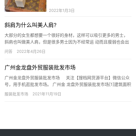
装哪里拿货
2022年1月3日
斜肩为什么叫美人肩?
大部分的女生都想要一个很好的身材，这样可以吸引更多的男士，
斜肩也叫做美人肩，但是很多男士因为不经常运 动而且瘦弱也会出
现斜肩，肩部是可以通过锻炼出来的。 023.jpg (78.2 KB, 下载次
问答
2022年4月26日
数: 0) 下载附件 2021-12-30 17:25 上传 斜肩为什么叫美人肩 美人
肩就是很窄很女性化…
广州金龙盘外贸服装批发市场
广州金龙盘外贸服装批发市场 关注【搜档网货源平台】微信公众
号，用手机逛批发市场。 广州金 龙盘外贸服装批发市场[1]建筑面积
约2万平方米，经营面积14944平方米.邻近广州火车站、省、市汽
服装批发市场
2021年11月19日
车站，交通十分便利。入场经营户约540 家，是一家集外贸服装展
示、销售、餐…