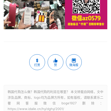
打赏
赞
微海报
韩国代购怎么做？韩国代购的利润在哪里？ 本文转载自网络，文中
涉及品牌、商标、logo均为品牌方所有，如有版权，请联系黛乐二
奢网客服微信boge1927删除：
https://www.idaile.cn/hy/dghy/2001/