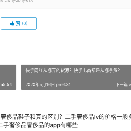
cn/hy/zbhy/617/
赞
(0)
快手网红从哪弄的货源？快手电商都是从哪拿货？
m5:54
2020年5月16日 pm6:31
下一篇 
二手奢侈品鞋子和真的区别？二手奢侈品lv的价格一般
二手奢侈品奢侈品的app有哪些