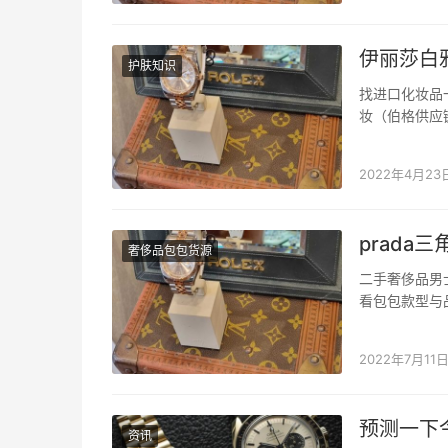
也能发货，没有
伊丽莎白
护肤知识
找进口化妆品
妆（伯格供应
业的进口化妆
发。您不需要
2022年4月23
prada
奢侈品包包货源
二手奢侈品男
看包包款型与品牌
包包 价格实
相溶合都是极为
2022年7月11
预测一下
资讯