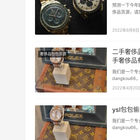
预测一下今年
侈品货源，请加
服、鞋子专柜
够机芯党，我
2022年9月8日
二手奢侈品
奢侈品包包货源
手奢侈品
我们是一个专
dangko
二手奢侈品包
2022年4月20
也能发货，没有
ysl包包
我们是一个专
dangko
二手奢侈品包