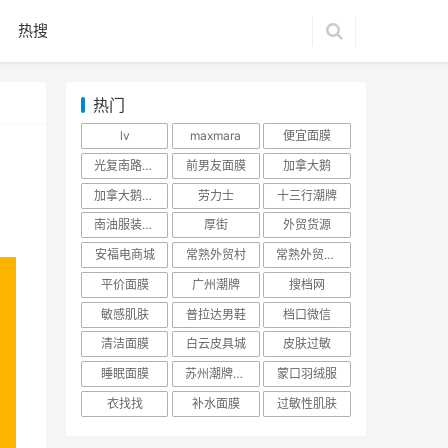
热搜
热门
lv
maxmara
便宜面膜
光复南路潮牌
前男友面膜
加拿大鹅
加拿大鹅羽绒服
劳力士
十三行潮牌
南油服装批发市场
厚街
外贸货源
安福电商城
常熟外贸村
常熟外贸村货源
平价面膜
广州潮牌
搜档网
敏感肌肤
普拉达男鞋
档口微信
清洁面膜
白云皮具城
皮肤过敏
睡眠面膜
苏州潮牌货源
蒙口羽绒服
衣找找
补水面膜
过敏性肌肤