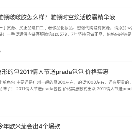
中间商赚差价。添加客服微信dangkou66…
雅顿啵啵胶怎么样？雅顿时空焕活胶囊精华液
一手货源、买正品进口二手奢侈品化妆品、想做代购没有货源，请添加hz
链）一手货源供应链客服微信az0579，7年坚持只做正品，伯格供应链是
品货源供应链公司，为国内代购从业者整合各大品牌化妆品货源，一件代
投入资金，就可以从事海外代购，成为各大知名进口一…
日
三角形的包2011情人节送prada包包 价格实惠
士单肩包 主要还是广州一般的货300左右，的货1000左右，还有更贵的
了！ 2011情人节送prada包包 价格实惠款式出众 2011情人节送prad
惠款式出众 属于原始森林的绿色单肩包，与蓝色桔色的碰撞，或是与本色
合适prada三角形的包…
日
今年欧米茄会出4个爆款