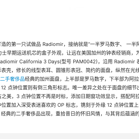
力士早期运送机芯的盒子外观，让远在美国加州的钟表经销商，
 California 3 Days(型号 PAM0042)，沿用 Radiomir 
枕形表壳，修长的线型表耳、圆锥形表冠、简约的面盘，纵然在光
二手奢侈品
经典的加州面盘，上半部是罗马数字，下半部为阿拉
号，12 点钟位置则有倒三角形标志。唯一差异之处在于面盘的细节
古之美，3 点钟位置不再是时标，添加日期窗功效显示，搭配阿
置加入深受表迷喜欢的 OP 标志，镌刻于外缘 12 点钟位置上 
突出，经典的二手奢侈品出现，重拾昔日的怀旧风情，与其背后蕴涵