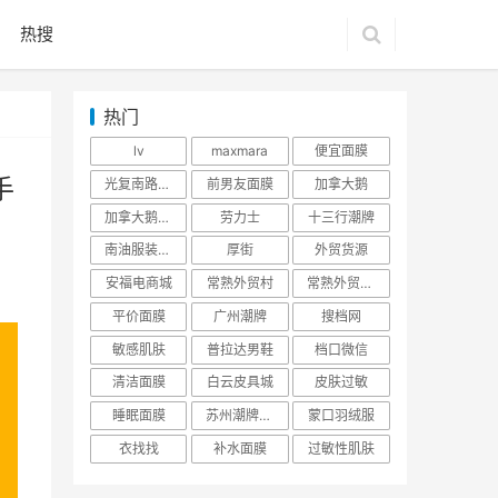
热搜
热门
lv
maxmara
便宜面膜
手
光复南路潮牌
前男友面膜
加拿大鹅
加拿大鹅羽绒服
劳力士
十三行潮牌
南油服装批发市场
厚街
外贸货源
安福电商城
常熟外贸村
常熟外贸村货源
平价面膜
广州潮牌
搜档网
敏感肌肤
普拉达男鞋
档口微信
清洁面膜
白云皮具城
皮肤过敏
睡眠面膜
苏州潮牌货源
蒙口羽绒服
衣找找
补水面膜
过敏性肌肤