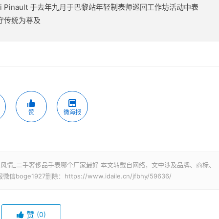
Henri Pinault 于去年九月于巴黎站年轻制表师巡回工作坊活动中表
严守传统为尊及
赞
微海报
 二手奢侈品怀旧风情_二手奢侈品手表哪个厂家最好 本文转载自网络，文中涉及品牌、商标、
27删除：https://www.idaile.cn/jfbhy/59636/
赞
(0)