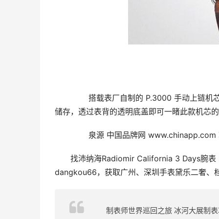
 　　搭载表厂自制的 P.3000 手动上链机芯，P.3000 机芯接纳典型的大桥板结构，两个发条盒提供三日动力
储存，透过表背的透明底盖即可一睹此款机芯的
 　　泉源 中国品牌网 www.chinapp.c
找沛纳海Radiomir California 3
dangkou66，获取广州、深圳手表黛乐二奢
制表师世界巡回之旅 冰河大展制表