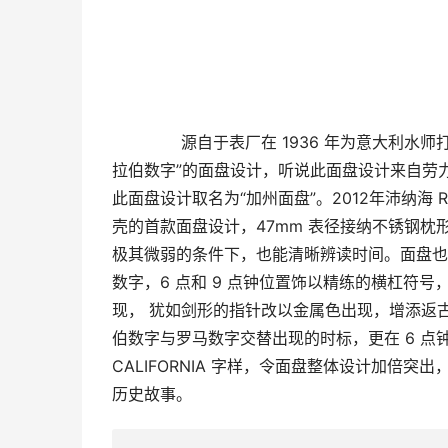
 　　源自于表厂在 1936 年为意大利水师打造的第一只试做品 Radiomir，接纳就是“一半罗马数字、 一半阿
拉伯数字”的面盘设计，听说此面盘设计来自劳
此面盘设计取名为“加州面盘”。2012年沛纳海 Radiomir
壳的首款面盘设计，47mm 表径接纳不锈钢
极其微弱的条件下，也能清晰辨读时间。面盘也
数字，6 点和 9 点钟位置饰以精练的横杠符
现， 犹如剑形的指针改以金属色出现，增添返
伯数字与罗马数字交替出现的时标，更在 6 点钟位
CALIFORNIA 字样，令面盘整体设计加倍
历史故事。