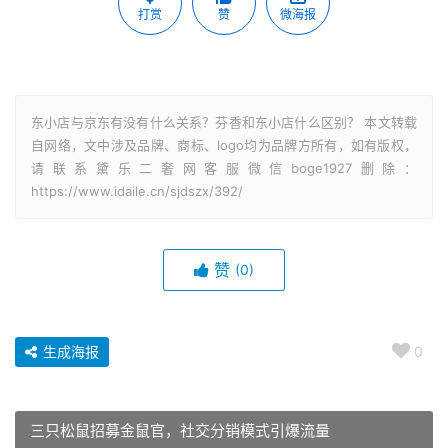
打赏
赞
微海报
东小店与京东有没有什么关系？芬香和东小店什么区别？ 本文转载
自网络，文中涉及品牌、商标、logo均为品牌方所有，如有版权，
请联系黛乐二奢网客服微信boge1927删除：
https://www.idaile.cn/sjdszx/392/
赞
(0)
生成海报
0
三只松鼠招募金鼠官，社交分销模式引爆流量