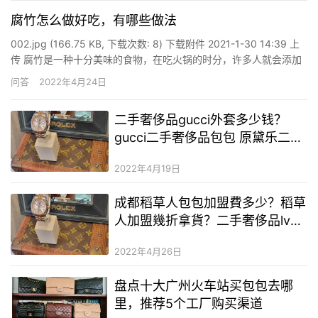
腐竹怎么做好吃，有哪些做法
002.jpg (166.75 KB, 下载次数: 8) 下载附件 2021-1-30 14:39 上
传 腐竹是一种十分美味的食物，在吃火锅的时分，许多人就会添加
一些腐竹，平常腐竹的制作方法也有许多，和不同的食物搭配，能
问答
2022年4月24日
够起到的功效效果不同，滋味口感也是不一样的，所以大家能够根
据自己的喜好来选择不同…
二手奢侈品gucci外套多少钱？
gucci二手奢侈品包包 原黛乐二
奢？tch潮牌二手奢侈品货源
2022年4月19日
成都稻草人包包加盟費多少？稻草
人加盟幾折拿貨？二手奢侈品lv包
包在哪裡可以買到
2022年4月26日
盘点十大广州火车站买包包去哪
里，推荐5个工厂购买渠道