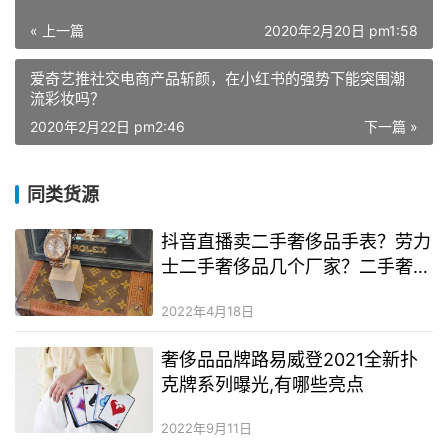
« 上一篇
2020年2月20日 pm1:58
爱奇艺推社交电商产品斩颜，在小红书的强势下能突围潮
流彩妆吗？
2020年2月22日 pm2:46
下一篇 »
同类货源
抖音直播卖二手奢侈品手表？劳力
士二手奢侈品几个厂家？二手奢侈
品劳力士绿水鬼售价多少
2022年4月18日
奢侈品品牌路易威登2021全新扑
克牌系列曝光,有哪些亮点
2022年9月11日