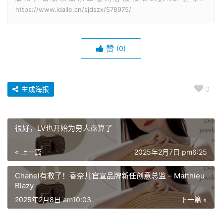
https://www.idaile.cn/sjdszx/578975/
赞
(0)
生成海报
0
很好，LV也开始为穷人盘算了
« 上一篇
2025年2月7日 pm6:25
Chanel有救了！香奈儿官宣品牌新任创意总监 – Matthieu
Blazy
2025年2月8日 am10:03
下一篇 »