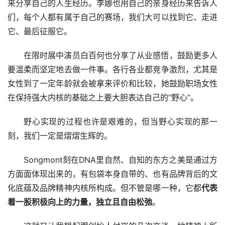
来分享自己的人生经历。李娜也用自己的亲身经历来告诉人
们，每个人都有属于自己的赛场，我们大可以找到它、走进
它、最后征服它。
在限时展中演员白百何也分享了从业感悟，鼓励更多人
要温柔而坚定地去做一件事。各行各业都竞争激烈，尤其是
女性到了一定年龄就会被拿来评价和比较，她鼓励职场女性
在保持强大内核的基础之上要大胆表达自己的“野心”。
野心实现的过程也许是艰难的，但当野心实现的那一
刻，我们一定是熠熠生辉的。
Songmont刻在DNA里自然、自知的东方之美是通过方
方面面体现出来的，有包袋本身自带的、也有品牌背后的文
化底蕴及品牌精神内核所构成。但不管是哪一种，它都
代表
着一股积极向上的力量，独立且自由松弛
。