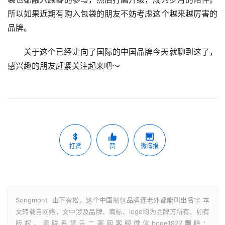
所以如果近期有购入包袋的朋友不妨考虑这个越来越厉害的
品牌。
关于这个已经走向了国际的中国品牌今天就聊到这了，
感兴趣的朋友赶紧关注起来吧～
打赏
赞
微海报
Songmont 山下有松，这个中国制包品牌连老外都能叫出名字 本
文转载自网络，文中涉及品牌、商标、logo均为品牌方所有，如有
版权，请联系黛乐二奢网客服微信boge1927删除：