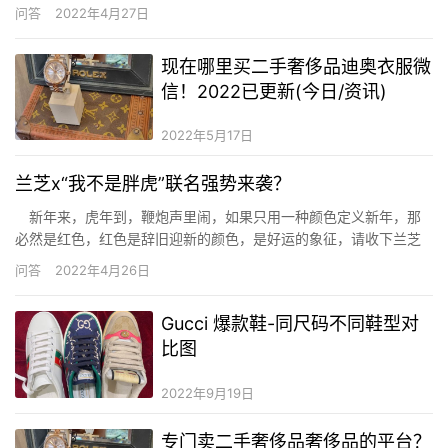
一直都很受女生的喜爱，那么紫色卫衣搭配什么裤子好看? 紫色卫衣
问答
2022年4月27日
搭配什么裤子好看 纯色连帽紫色卫衣非常的简单，色彩是也是干净
简单的淡紫色，非常的好看，我们搭配了同样是浅色的牛仔裤，整
现在哪里买二手奢侈品迪奥衣服微
…
信！2022已更新(今日/资讯)
2022年5月17日
兰芝x“我不是胖虎”联名强势来袭？
新年来，虎年到，鞭炮声里闹，如果只用一种颜色定义新年，那
必然是红色，红色是辞旧迎新的颜色，是好运的象征，请收下兰芝
送给你的第一抹新年红吧！2021年11月25日，兰芝携手“我不是胖
问答
2022年4月26日
虎”推出萌虎限定气垫，给你带来滚滚好运，新的一年虎虎生威，一
起“嗷呜”起来吧! 【兰芝x“我不是胖虎” 萌虎限定版气垫…
Gucci 爆款鞋-同尺码不同鞋型对
比图
2022年9月19日
专门卖二手奢侈品奢侈品的平台？