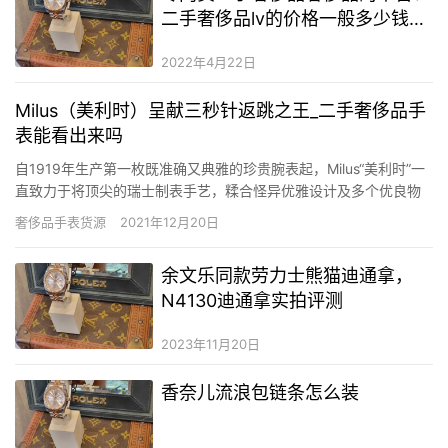
二手奢侈品lv的价格一般多少钱？
tch潮牌二手奢侈品货源
2022年4月22日
Milus（美利时）呈献三秒针返跳之王_二手奢侈品手
表能看出来吗
自1919年生产第一枚既准确又典雅的珍贵腕表起，Milus“美利时”一
直致力于将顶尖的瑞士制表手艺，糅合怪异优雅设计及多个优良物
料组合，创制出富艺术气息的腕表。1970年到2010年时代，
奢侈品手表货源
2021年12月20日
Milus“美利时”腕表多次荣获“贝登金玫瑰大奖”及“最佳腕表”大奖。每
一枚Milus“美利时”腕表及珠宝，都能…
余文乐同款劳力士熊猫迪通拿，
N4130迪通拿实拍评测
2023年11月20日
香奈儿流浪包链条怎么装