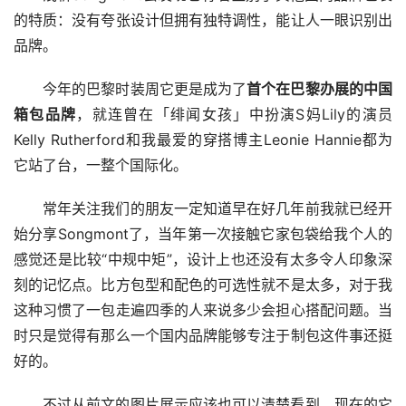
的特质：没有夸张设计但拥有独特调性，能让人一眼识别出
品牌。
今年的巴黎时装周它更是成为了
首个在巴黎办展的中国
箱包品牌
，就连曾在「绯闻女孩」中扮演S妈Lily的演员
Kelly Rutherford和我最爱的穿搭博主Leonie Hannie都为
它站了台，一整个国际化。
常年关注我们的朋友一定知道早在好几年前我就已经开
始分享Songmont了，当年第一次接触它家包袋给我个人的
感觉还是比较“中规中矩”，设计上也还没有太多令人印象深
刻的记忆点。比方包型和配色的可选性就不是太多，对于我
这种习惯了一包走遍四季的人来说多少会担心搭配问题。当
时只是觉得有那么一个国内品牌能够专注于制包这件事还挺
好的。
不过从前文的图片展示应该也可以清楚看到，现在的它