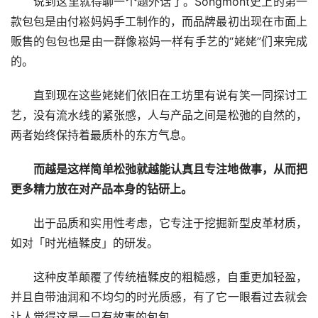
说到这里就得聊一个题外话了。Songmont史上的第一
款包包是由付崧妈妈手工制作的，而品牌最初出现在市面上
贩售的包包也是由一群像崧妈一样有手艺的“姥姥”们来完成
的。
直到现在这些姥姥们依旧在工坊里有说有笑一同探讨工
艺，没有流水线的紧张感，人与产品之间是松弛的自然的，
两者始终保持着最质朴的东方气息。
而越是这样简单松弛就越能认真且专注地做事，从而把
更多精力放在对产品本身的钻研上。
出于品质和实用性考虑，它专注于挖掘新型皮革材质，
如对「时光植鞣皮」的研发。
这种皮革颠覆了传统植鞣皮的粗糙感，自重更加轻盈，
并且自带油润和不均匀的时光质感，有了它一眼看过去就会
让人觉得这是一只有故事的包包。