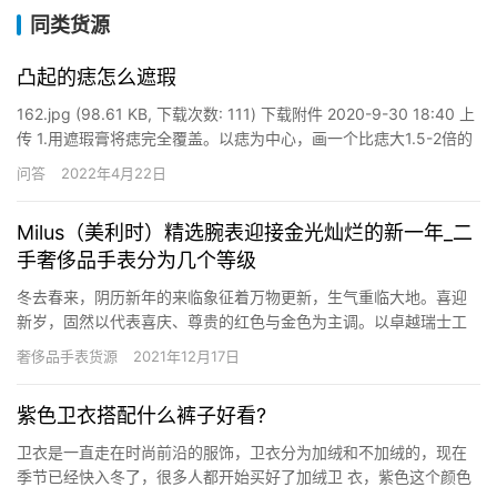
同类货源
凸起的痣怎么遮瑕
162.jpg (98.61 KB, 下载次数: 111) 下载附件 2020-9-30 18:40 上
传 1.用遮瑕膏将痣完全覆盖。以痣为中心，画一个比痣大1.5-2倍的
圆，在这个范围内使用遮瑕膏。 2.在痣周围涂抹遮瑕膏。先清洁遮
问答
2022年4月22日
瑕刷上剩余的遮瑕膏，注意不要碰到痣上的遮瑕膏，然后将遮瑕膏
涂抹在周…
Milus（美利时）精选腕表迎接金光灿烂的新一年_二
手奢侈品手表分为几个等级
冬去春来，阴历新年的来临象征着万物更新，生气重临大地。喜迎
新岁，固然以代表喜庆、尊贵的红色与金色为主调。以卓越瑞士工
艺及特色TriRetrograde三秒针返跳功效享誉表坛的高级制表品牌
奢侈品手表货源
2021年12月17日
Milus“美利时”，为君呈献一系列以黄金及红金材质精制而成的男女
装腕表，与您一同迎接金光光耀的新一年。 Tiri…
紫色卫衣搭配什么裤子好看?
卫衣是一直走在时尚前沿的服饰，卫衣分为加绒和不加绒的，现在
季节已经快入冬了，很多人都开始买好了加绒卫 衣，紫色这个颜色