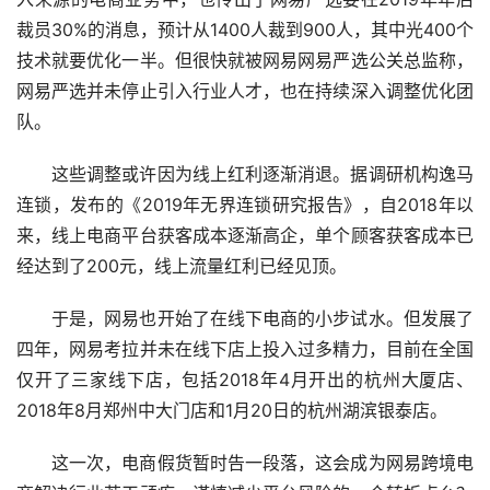
裁员30%的消息，预计从1400人裁到900人，其中光400个
技术就要优化一半。但很快就被网易网易严选公关总监称，
网易严选并未停止引入行业人才，也在持续深入调整优化团
队。 
这些调整或许因为线上红利逐渐消退。据调研机构逸马
连锁，发布的《2019年无界连锁研究报告》，自2018年以
来，线上电商平台获客成本逐渐高企，单个顾客获客成本已
经达到了200元，线上流量红利已经见顶。 
于是，网易也开始了在线下电商的小步试水。但发展了
四年，网易考拉并未在线下店上投入过多精力，目前在全国
仅开了三家线下店，包括2018年4月开出的杭州大厦店、
2018年8月郑州中大门店和1月20日的杭州湖滨银泰店。 
这一次，电商假货暂时告一段落，这会成为网易跨境电