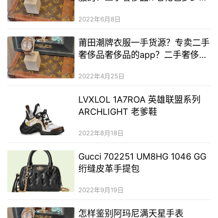
一个？哪里有二手奢侈品lv包包枕
2022年6月8日
头包
莆田潮牌衣服一手货源？专卖二手
奢侈品奢侈品的app？二手奢侈品
和正品的区别
2022年4月25日
LVXLOL 1A7ROA 英雄联盟系列
ARCHLIGHT 老爹鞋
2022年8月18日
Gucci 702251 UM8HG 1046 GG
绗缝皮革手提包
2022年9月19日
怎样鉴别阿玛尼满天星手表