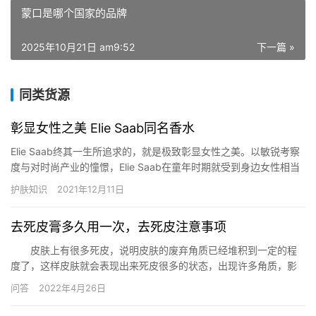
蒙口是哪个国家的品牌
2025年10月21日 am9:52
下一篇 »
同类货源
彰显女性之美 Elie Saab同名香水
Elie Saab终其一生所追求的，就是极致彰显女性之美。以敏锐考察
度与对时尚产业的憧憬，Elie Saab在童年时期就受到身边女性相当
大的启发。自那时起，他每一项创作，皆以华美的尊贵材质与无可
护肤知识
2021年12月11日
挑剔的剪裁，来赞扬光耀而耀眼的女性魅力。 从蚕丝、绸缎、羊毛
到雪纺，他的设计精巧地以布料质感…
去死皮膏多久用一次，去死皮注意事项
皮肤上有很多死皮，说明皮肤的废弃角质已经堆积到一定的程
度了，这样皮肤就会表现出来死皮很多的状态，出现许多角质，影
响肌肤状态和护肤品的吸收效果。 去死皮膏多久用一次 去
问答
2022年4月26日
角质膏多久用一次，主要是看废旧角质的新陈代谢速度，油性肌肤T
区出油多，角质代谢较快，使用去角质膏要频繁一点。敏感肌角质