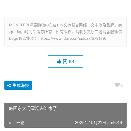
MONCLER(卓展购物中心店) 本文转载自网络，文中涉及品牌、商
标、logo均为品牌方所有，如有版权，请联系黛乐二奢网客服微信
boge1927删除：https://www.idaile.cn/sjdszx/579129/
赞
(0)
生成海报
0
韩国东大门雪糕去谁家了
« 上一篇
2025年10月21日 am9:44