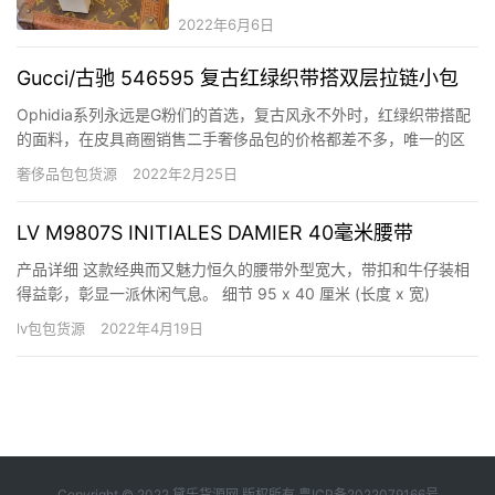
2022年6月6日
Gucci/古驰 546595 复古红绿织带搭双层拉链小包
Ophidia系列永远是G粉们的首选，复古风永不外时，红绿织带搭配
的面料，在皮具商圈销售二手奢侈品包的价格都差不多，唯一的区
别就是每家的品质不同，除了那些普通仿、二手奢侈品货外，二手
奢侈品包包货源
2022年2月25日
奢侈品的二手奢侈品品才能达到“海淘”级别，难分几分真假。“那些
能达到海淘级别的包，价格不便宜，十分之一是行内的规矩。”…
LV M9807S INITIALES DAMIER 40毫米腰带
产品详细 这款经典而又魅力恒久的腰带外型宽大，带扣和牛仔装相
得益彰，彰显一派休闲气息。 细节 95 x 40 厘米 (长度 x 宽)
Monogram 帆布 Monogram Eclipse 帆布 Antarctica Monogram
lv包包货源
2022年4月19日
图案 再生金属件 打赏赞微海报
Copyright © 2022 黛乐货源网 版权所有
粤ICP备2022079166号