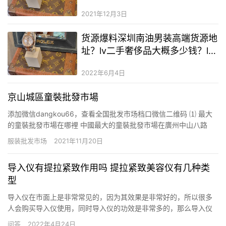
2021年12月3日
货源爆料深圳南油男装高端货源地
址？lv二手奢侈品大概多少钱？lv
二手奢侈品和正品区别在哪
2022年6月4日
京山城區童裝批發市場
添加微信dangkou66，查看全国批发市场档口微信二维码 ⑴ 最大
的童裝批發市場在哪裡 中國最大的童裝批發市場在廣州中山八路
啦！中山八路是一個童裝批發集群，由6家批發市場組成，有荔湖、
服装批发市场
2021年11月20日
富力、卓榮等。荔湖最早開業，大概有13年的歷史了，做的比較
雜，童裝、童鞋、婦嬰、玩具、兒童用品基本都有，但是租金就…
导入仪有提拉紧致作用吗 提拉紧致美容仪有几种类
型
导入仪在市面上是非常常见的，因为其效果是非常好的，所以很多
人会购买导入仪使用，同时导入仪的功效是非常多的，那么导入仪
有提拉紧致作用吗？提拉紧致美容仪有几种类型？ 导入仪有提拉紧
问答
2022年4月24日