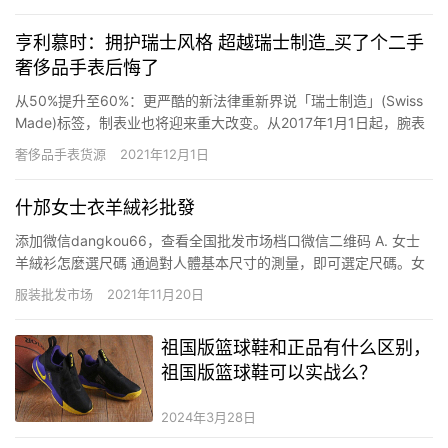
Stuart 全新「The Ninth」婚纱礼服系列 Jill Stuart 全新「The
Ninth」婚纱礼服…
亨利慕时：拥护瑞士风格 超越瑞士制造_买了个二手
奢侈品手表后悔了
从50%提升至60%：更严酷的新法律重新界说「瑞士制造」(Swiss
Made)标签，制表业也将迎来重大改变。从2017年1月1日起，腕表
零件必须有60%在瑞士本土制造，才有资格冠上「瑞士制造」标
奢侈品手表货源
2021年12月1日
签。亨利慕时(H.Moser&Cie.)以为这项强化准则并不足够，「瑞士
制造」标签将导致更大的杂…
什邡女士衣羊絨衫批發
添加微信dangkou66，查看全国批发市场档口微信二维码 A. 女士
羊絨衫怎麼選尺碼 通過對人體基本尺寸的測量，即可選定尺碼。女
裝羊絨衫常用尺碼有： 1、95 碼相當於S碼，155-80A， 簡稱38碼
服装批发市场
2021年11月20日
，衣服胸圍 47.5CM 2、100 碼相當於M碼，160-48A ，簡稱40
碼， 衣服胸圍 …
祖国版篮球鞋和正品有什么区别，
祖国版篮球鞋可以实战么？
2024年3月28日