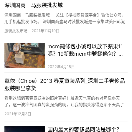
深圳国商一马服装批发城
深圳国商一马服装批发城 关注【搜档网货源平台】微信公众号，
用手机逛批发市场。 深圳国商壹马时装批发城是一家集欧美日韩潮
流服饰及国内名牌服装批发、零售的大型专业市场，位于深圳市罗
服装批发市场
2021年11月19日
湖区嘉宾路国际商业大厦北座1-2层，地铁1号线 国贸站E出口前行
20米，毗邻海燕、龙腾…
mcm鏈條包小號可以放下蘋果11
嗎？19新款mcm中號鏈條包？潮
牌復刻廠家一手貨源
2022年4月18日
蔻依（Chloe）2013 春夏童装系列_深圳二手奢侈品
服装哪里拿货
看到这辑惝著春意妖冶的照片真好！最近天气真的有对照像冬天
了，这一波冷气团真的蛮强劲的啊，让我的指头冻得逐渐不天真了
起来，人人注重保暖的同时，不妨也透过视觉先来感受一番漾著活
2021年12月3日
力的春日气息吧。蔻依（Chloe） 2013 春夏的小小童装，靠山也跟
女装一样在一片绿意盎然又带著点单纯浪漫的小白花前取景，以淡…
国内最大的奢侈品网站是哪个？