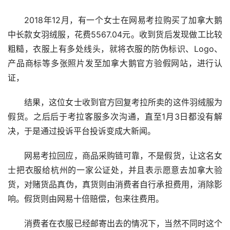
2018年12月，有一个女士在网易考拉购买了加拿大鹅
中长款女羽绒服，花费5567.04元。收到货后发现做工比较
粗糙，衣服上有多处线头，就将衣服的防伪标识、Logo、
产品商标等多张照片发至加拿大鹅官方验假网站，进行认
证，
结果，这位女士收到官方回复考拉所卖的这件羽绒服为
假货。之后后于考拉客服多次沟通，直至1月3日都没有解
决，于是通过投诉平台投诉变成大新闻。
网易考拉回应，商品采购链可靠，不是假货，让这名女
士把衣服给杭州的一家公证处，并且表示愿意去加拿大验
货，对赌货品真伪，真货则由消费者自行承担费用，消除影
响。假货则由网易十倍赔偿，包来往费用。
消费者在衣服已经邮寄出去的情况下，当然不同时这个