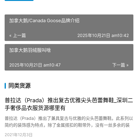
加拿大鹅/Canada Goose品牌介绍
« 上一篇
2025年10月21日 am10:42
加拿大鹅羽绒服叫啥
2025年10月21日 am10:47
下一篇 »
同类货源
普拉达（Prada）推出复古优雅尖头芭蕾舞鞋_深圳二
手奢侈品衣服货源哪里有
普拉达（Prada）推出了兼具复古与优雅的尖头芭蕾舞鞋。此系列以
简约的装饰感为特点，除了金属搭扣的鞋带外，没有一丝多余的装
饰，有抛光牛皮和漆皮两种皮质选择，令单品加倍别致灼烁。 Jill
2021年12月3日