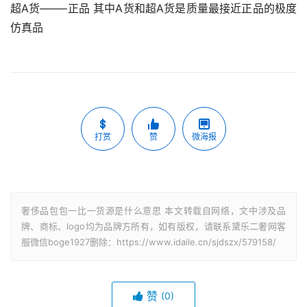
超A货——–正品 其中A货和超A货是质量最接近正品的极度
仿真品
打赏
赞
微海报
奢侈品包包一比一货源是什么意思 本文转载自网络，文中涉及品
牌、商标、logo均为品牌方所有，如有版权，请联系黛乐二奢网客
服微信boge1927删除：https://www.idaile.cn/sjdszx/579158/
赞
(0)