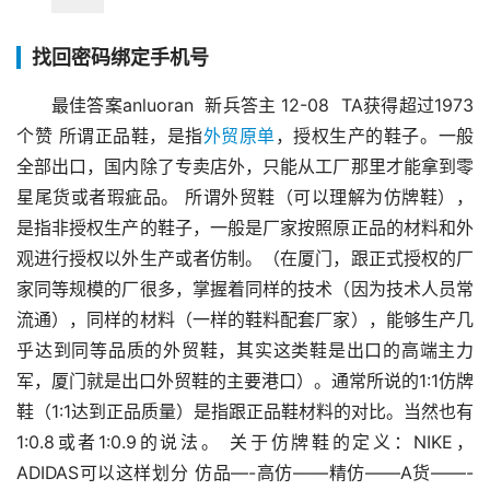
找回密码绑定手机号
最佳答案anluoran  新兵答主 12-08  TA获得超过1973
个赞 所谓正品鞋，是指
外贸原单
，授权生产的鞋子。一般
全部出口，国内除了专卖店外，只能从工厂那里才能拿到零
星尾货或者瑕疵品。 所谓外贸鞋（可以理解为仿牌鞋），
是指非授权生产的鞋子，一般是厂家按照原正品的材料和外
观进行授权以外生产或者仿制。（在厦门，跟正式授权的厂
家同等规模的厂很多，掌握着同样的技术（因为技术人员常
流通），同样的材料（一样的鞋料配套厂家），能够生产几
乎达到同等品质的外贸鞋，其实这类鞋是出口的高端主力
军，厦门就是出口外贸鞋的主要港口）。通常所说的1:1仿牌
鞋（1:1达到正品质量）是指跟正品鞋材料的对比。当然也有
1:0.8或者1:0.9的说法。 关于仿牌鞋的定义：NIKE，
ADIDAS可以这样划分 仿品—-高仿——精仿——A货——-