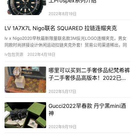
工Prospex系列介绍
2022年8月19日
LV 1A7X7L Nigo联名 SQUARED 拉链连帽夹克
lv x Nigo2020早秋最新限量联名款3M反光LOGO连帽夹克，男女
同款时尚拼接设计休闲运动拉链夹克外套！贸易公司渠道稀出，同
步官网发售15500RMB！本年度最不可缺失的限量联名夹克外套，
lv包包货源
2022年4月18日
绝对的超人气款式，与日本潮流鼻祖级人物Nigo携手打造！ 此款夹
克选用客供进口86%锦纶+14%氨纶打造…
哪里可以买到二手奢侈品纪梵希裤
子二手奢侈品高版本！2022已更
新(今日/资讯)
2022年5月17日
Gucci2022早春款 丹宁黑mini酒
神
2022年9月19日