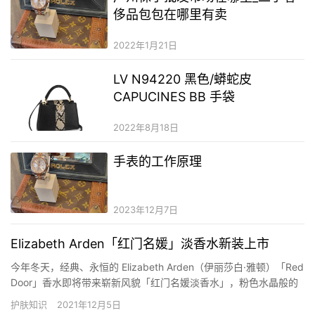
侈品包包在哪里有卖
2022年1月21日
LV N94220 黑色/蟒蛇皮
CAPUCINES BB 手袋
2022年8月18日
手表的工作原理
2023年12月7日
Elizabeth Arden「红门名媛」淡香水新装上市
今年冬天，经典、永恒的 Elizabeth Arden（伊丽莎白·雅顿）「Red
Door」香水即将带来崭新风貌「红门名媛淡香水」，粉色水晶般的
剔透晶莹的玻璃瓶身，透出纽约都市女性的时尚姿态，宛如上城名
护肤知识
2021年12月5日
媛既漂亮又优雅的多重魅力。 「纽约女性的活力与气概中总是能带