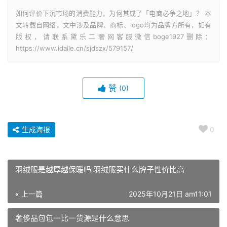
如何评价下沉市场的消费能力，为何其成了「电商必争之地」？ 本
文转载自网络，文中涉及品牌、商标、logo均为品牌方所有，如有
版权，请联系黛乐二奢网客服微信boge1927删除：
https://www.idaile.cn/sjdszx/579157/
赞
(0)
生成海报
0
羽绒服是越厚越保暖吗 羽绒服买什么牌子性价比高
« 上一篇
2025年10月21日 am11:01
奢侈品包包一比一货源是什么意思