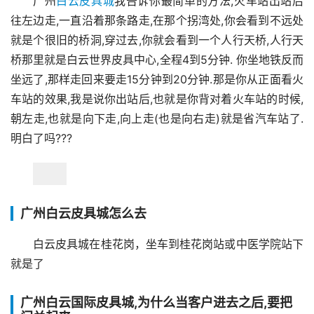
广州
白云皮具城
我告诉你最简单的方法,火车站出站后
往左边走,一直沿着那条路走,在那个拐湾处,你会看到不远处
就是个很旧的桥洞,穿过去,你就会看到一个人行天桥,人行天
桥那里就是白云世界皮具中心,全程4到5分钟. 你坐地铁反而
坐远了,那样走回来要走15分钟到20分钟.那是你从正面看火
车站的效果,我是说你出站后,也就是你背对着火车站的时候,
朝左走,也就是向下走,向上走(也是向右走)就是省汽车站了.
明白了吗???
广州白云皮具城怎么去
白云皮具城在桂花岗，坐车到桂花岗站或中医学院站下
就是了
广州白云国际皮具城,为什么当客户进去之后,要把