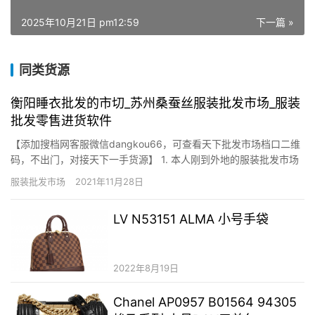
2025年10月21日 pm12:59
下一篇 »
同类货源
衡阳睡衣批发的市切_苏州桑蚕丝服装批发市场_服装
批发零售进货软件
【添加搜档网客服微信dangkou66，可查看天下批发市场档口二维
码，不出门，对接天下一手货源】 1. 本人刚到外地的服装批发市场
开设睡衣批发档口，由于是刚最先从事这个行业以是没有老主顾，
服装批发市场
2021年11月28日
讨教怎么增添顾 给两点建议：1、把质量好、有鲜明特点的衣服摆在
你的店肆显眼的档位，增添客户的视觉和新鲜感，价钱上…
LV N53151 ALMA 小号手袋
2022年8月19日
Chanel AP0957 B01564 94305