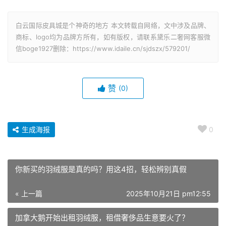
白云国际皮具城是个神奇的地方 本文转载自网络，文中涉及品牌、
商标、logo均为品牌方所有，如有版权，请联系黛乐二奢网客服微
信boge1927删除：https://www.idaile.cn/sjdszx/579201/
赞
(0)
生成海报
0
你新买的羽绒服是真的吗？用这4招，轻松辨别真假
« 上一篇
2025年10月21日 pm12:55
加拿大鹅开始出租羽绒服，租借奢侈品生意要火了？