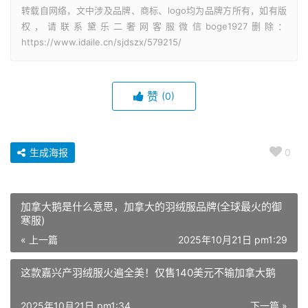
转载自网络，文中涉及品牌、商标、logo均为品牌方所有，如有版
权，请联系黛乐二奢网客服微信boge1927删除：
https://www.idaile.cn/sjdszx/579215/
赞
(0)
生成海报
0
加拿大鹅是什么意思，加拿大的羽绒服品牌(全球最火的御
寒服)
« 上一篇
2025年10月21日 pm1:29
这款嘉兴产羽绒服火遍全美！仅售140美元不输加拿大鹅
2025年10月21日 pm1:34
下一篇 »