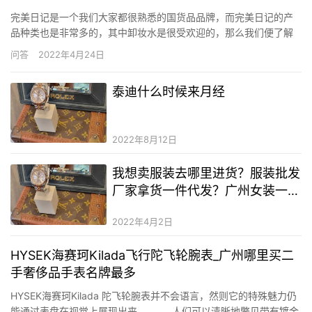
完美日记是一个我们大家都很熟悉的国货品品牌，而完美日记的产
品种类也是非常多的，其中卸妆水是很受欢迎的，那么我们便了解
一下完美日记卸妆水怎么样？完美日记卸妆水孕妇可以用吗？ 完美
问答
2022年4月24日
日记卸妆水怎么样 完美日记氨基酸温和净澈卸妆水，又叫“白胖
子”，很好卸妆，卸的很干净，重要的是卸眼妆的时候不刺激，胶束
泰迪什么时候来月经
分子能…
2022年8月12日
我想卖服装去哪里进货？服装批发
厂家拿货一件代发？广州女装一手
货源微信号
2022年4月2日
HYSEK海赛珂Kilada飞行陀飞轮腕表_广州哪里买二
手奢侈品手表名牌最多
HYSEK海赛珂Kilada 陀飞轮腕表并不会语言，然则它的特殊魅力仍
能通过表盘在视觉上展现出来。 人们可以清晰地瞥见带有镀金