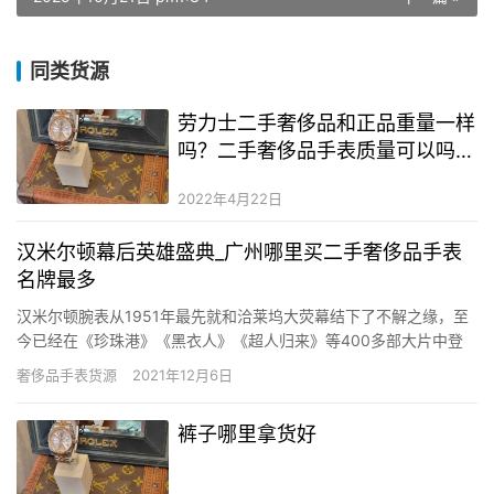
同类货源
劳力士二手奢侈品和正品重量一样
吗？二手奢侈品手表质量可以吗？
二手奢侈品手表和二手奢侈品手表
2022年4月22日
的区别是什么
汉米尔顿幕后英雄盛典_广州哪里买二手奢侈品手表
名牌最多
汉米尔顿腕表从1951年最先就和洽莱坞大荧幕结下了不解之缘，至
今已经在《珍珠港》《黑衣人》《超人归来》等400多部大片中登
场;在这一历程中，汉米尔顿深刻的领会到幕后影戏人对影戏事业的
奢侈品手表货源
2021年12月6日
伟大孝顺，因此在好莱坞开办了一年一度的“汉米尔顿幕后英雄盛
典”。 &n…
裤子哪里拿货好