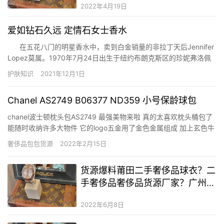
2022年4月19日
爱如钻石久远 定情石女士香水
在五花八门的明星香水中，卖到白金销量的非拉丁天后Jennifer
Lopez莫属。1970年7月24日出生于纽约布朗克斯区的珍妮弗洛佩
兹Jennifer Lopez，是来自波多黎各的拉丁后裔，全身散发着拉丁
护肤知识
2021年12月1日
人的性感与热情。90年月初期，洛佩兹在一些…
Chanel AS2749 B06377 ND359 小号保龄球包
chanel波士顿枕头包AS2749 最强美物来啦 真的太喜欢枕头桶包了
能随时收纳许多大物件 它的logo五金用了金色金属组成 加上玄色牛
皮 金色五金配色不要太帅没有任何其余装饰 一眼看已往就是高级！
奢侈品包包货源
2022年2月15日
时髦又适用 小牛皮与金色金属 淡紫 15 × 22.5 × 13 cmin 参考: A…
货源爆料莆田二手奢侈品球衣？二
手奢侈品奢侈品货源厂家？广州二
手奢侈品二手奢侈品货源在哪里
2022年6月8日