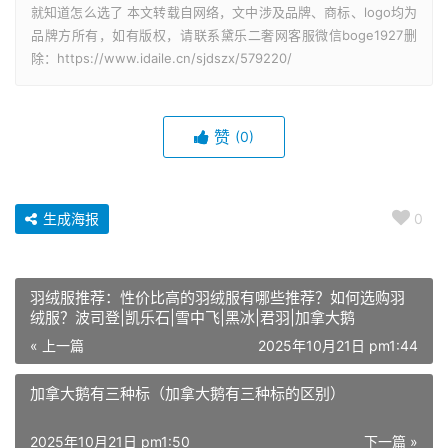
就知道怎么选了 本文转载自网络，文中涉及品牌、商标、logo均为
品牌方所有，如有版权，请联系黛乐二奢网客服微信boge1927删
除：https://www.idaile.cn/sjdszx/579220/
赞
(0)
生成海报
0
羽绒服推荐：性价比高的羽绒服有哪些推荐？如何选购羽
绒服？波司登|凯乐石|雪中飞|黑冰|君羽|加拿大鹅
« 上一篇
2025年10月21日 pm1:44
加拿大鹅有三种标（加拿大鹅有三种标的区别）
2025年10月21日 pm1:50
下一篇 »