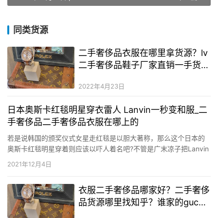
同类货源
二手奢侈品衣服在哪里拿货源？lv
二手奢侈品鞋子厂家直销一手货
源？二手奢侈品奢侈品首饰哪里进
2022年4月23日
货便宜
日本奥斯卡红毯明星穿衣雷人 Lanvin一秒变和服_二
手奢侈品二手奢侈品衣服在哪上的
若是说韩国的颁奖仪式女星走红毯是以胆大著称，那么这个日本的
奥斯卡红毯明星穿着则应该以吓人着名吧?不管是广末凉子把Lanvin
的制服穿出了和服的气质，照样武井咲把gucci的白色制服穿出了修
2021年12月4日
女装的感受，都十足让人跌破眼球。 Lanvin的蓝色斜肩制服用纰谬
称的设计强调出女人味与性感，腰间的蝴蝶结装饰则…
衣服二手奢侈品哪家好？二手奢侈
品货源哪里找知乎？谁家的gucci
二手奢侈品最好