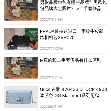
男款品牌包包有哪些品牌？男款包
包品牌大全圖片？lv二手奢侈品什
麼價格
2022年4月19日
PRADA普拉达进口十字纹牛皮新
款相机包2VH070
2022年7月20日
lv真的和二手奢侈品有什么区别
2023年7月14日
Gucci古驰 476433 DTDCP 4928
淡蓝色 GG Marmont系列绗缝皮
革超迷你手袋
2022年9月19日