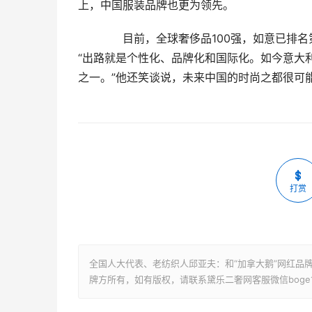
上，中国服装品牌也更为领先。
　　目前，全球奢侈品100强，如意已排
“出路就是个性化、品牌化和国际化。如今意大
之一。”他还笑谈说，未来中国的时尚之都很可
打赏
全国人大代表、老纺织人邱亚夫：和“加拿大鹅”网红品牌
牌方所有，如有版权，请联系黛乐二奢网客服微信boge1927删除：ht