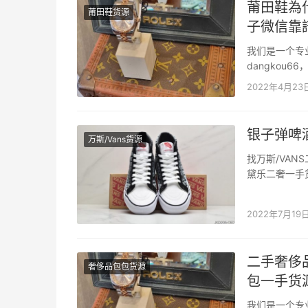
莆田鞋為
莆田鞋货源
子微信靠
我们是一个专
dangko
二手奢侈品包
2022年4月23
也能发货，没有
银子弹啤酒C
万斯/Vans货源
找万斯/VAN
黛乐二奢一手货源
联名鞋 Size：35
2022年7月19
二手奢侈
奢侈品包包货源
包一手货
我们是一个专