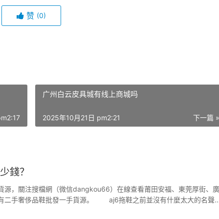
赞
(0)
广州白云皮具城有线上商城吗
m2:17
2025年10月21日 pm2:21
下一篇 
多少錢？
貨源，關注搜檔網（微信dangkou66）在線查看莆田安福、東莞厚街、
有二手奢侈品鞋批發一手貨源。 aj6拖鞋之前並沒有什麼太大的名聲
j系列出來之後，由於aj系列被人為的炒作以後價錢太高，以是才有人瞄準