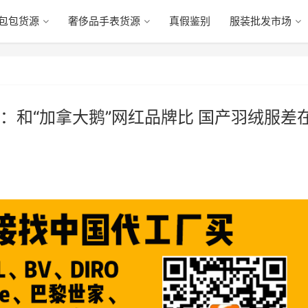
包包货源
奢侈品手表货源
真假鉴别
服装批发市场
：和“加拿大鹅”网红品牌比 国产羽绒服差