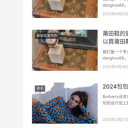
dangko
二手奢侈品包
2022年4月24
也能发货，没有
莆田鞋的
服装批发市场
以買莆田
我们是一个专
dangko
二手奢侈品包
2022年4月18
也能发货，没有
2024包
资讯
Burberr
化的设计加上
Burberr
Monogra
2024年3月27