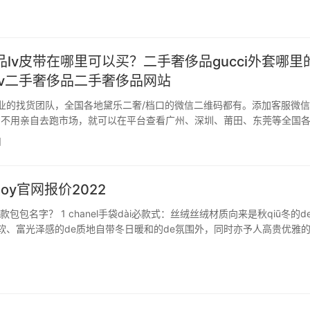
j6拖鞋若干錢?現在的價錢雖然比不上…
lv皮带在哪里可以买？二手奢侈品gucci外套哪里
lv二手奢侈品二手奢侈品网站
业的找货团队，全国各地黛乐二奢/档口的微信二维码都有。添加客服微信
u66，不用亲自去跑市场，就可以在平台查看广州、深圳、莆田、东莞等全国
包、鞋子、衣服、手表的黛乐二奢一手货源，直接对接一手货源代发，一
日
中间商赚差价。添加客服微信dangkou66…
boy官网报价2022
款包包名字？ 1 chanel手袋dài必款式：丝绒丝绒材质向来是秋qiū冬的d
软、富光泽感的de质地自带冬日暖和的de氛围外，同时亦予人高贵优雅
anel这款细尺码flap bag便运用了百搭沈稳的de黑色丝绒，搭配金色的de
细留意还会发…