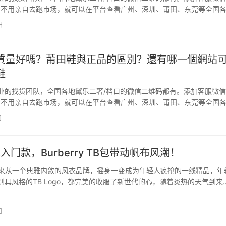
u66，不用亲自去跑市场，就可以在平台查看广州、深圳、莆田、东莞等全国
包、鞋子、衣服、手表的黛乐二奢一手货源，直接对接一手货源代发，一
日
中间商赚差价。添加客服微信dangkou66…
質量好嗎？莆田鞋與正品的區別？還有哪一個網站
鞋
业的找货团队，全国各地黛乐二奢/档口的微信二维码都有。添加客服微信
u66，不用亲自去跑市场，就可以在平台查看广州、深圳、莆田、东莞等全国
包、鞋子、衣服、手表的黛乐二奢一手货源，直接对接一手货源代发，一
日
中间商赚差价。添加客服微信dangkou66…
包入门款，Burberry TB包带动帆布风潮！
y近年来从一个典雅内敛的风衣品牌，摇身一变成为年轻人疯抢的一线精品，年
别具风格的TB Logo，都完美的收服了新世代的心，随着炎热的天气到来
y听到了所有年轻人想奔向海滩的心，品牌推出了期间限定的TB Summer
m系列单品，从泳装、海滩裤、…
日