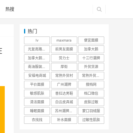
热搜
热门
lv
maxmara
便宜面膜
在
光复南路潮牌
前男友面膜
加拿大鹅
加拿大鹅羽绒服
劳力士
十三行潮牌
南油服装批发市场
厚街
外贸货源
安福电商城
常熟外贸村
常熟外贸村货源
平价面膜
广州潮牌
搜档网
敏感肌肤
普拉达男鞋
档口微信
清洁面膜
白云皮具城
皮肤过敏
睡眠面膜
苏州潮牌货源
蒙口羽绒服
衣找找
补水面膜
过敏性肌肤