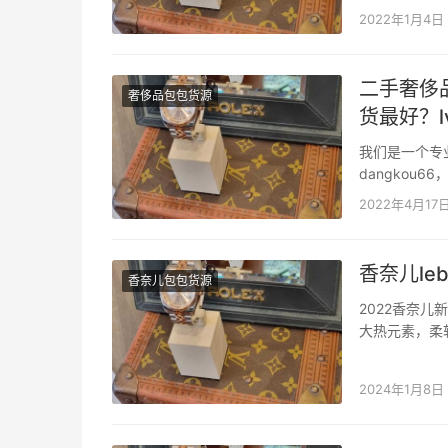
aj6拖鞋，a
2022年1月4日
二手奢侈品
奢侈品包包货源
货最好？
我们是一个专
dangko
二手奢侈品包
2022年4月17
也能发货，没有
香奈儿le
香奈儿包包货源
2022香奈儿新
大热元素，柔
de感觉。Ch
革链带，仔zǐ
2024年1月8日