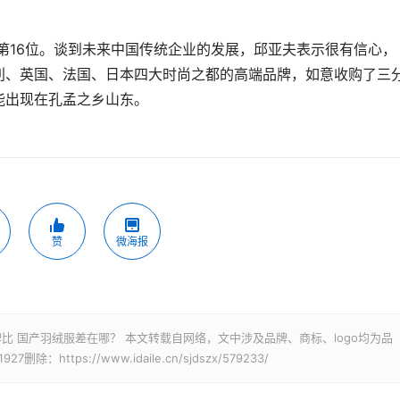
名第16位。谈到未来中国传统企业的发展，邱亚夫表示很有信心，
利、英国、法国、日本四大时尚之都的高端品牌，如意收购了三
能出现在孔孟之乡山东。
赞
微海报
比 国产羽绒服差在哪？ 本文转载自网络，文中涉及品牌、商标、logo均为品
tps://www.idaile.cn/sjdszx/579233/