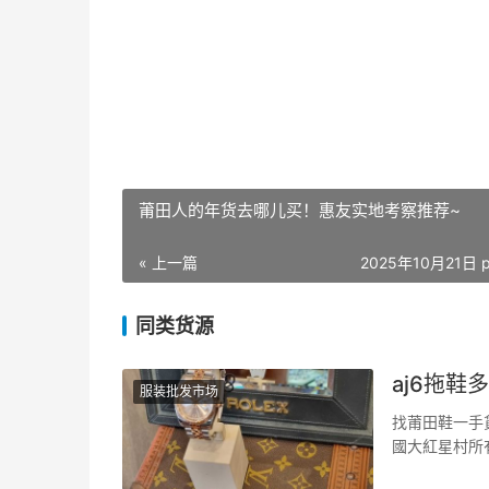
莆田人的年货去哪儿买！惠友实地考察推荐~
« 上一篇
2025年10月21日 p
同类货源
aj6拖鞋
服装批发市场
找莆田鞋一手
國大紅星村所
主要是由於a