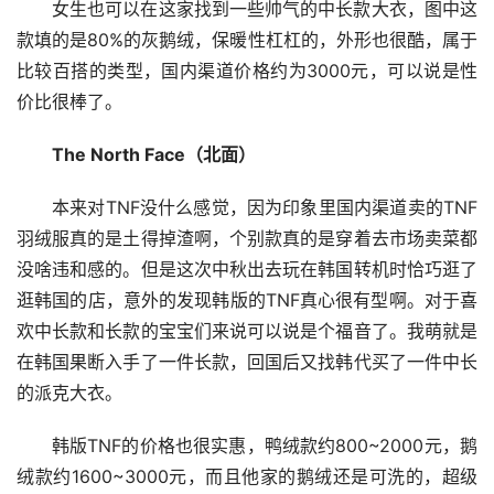
女生也可以在这家找到一些帅气的中长款大衣，图中这
款填的是80%的灰鹅绒，保暖性杠杠的，外形也很酷，属于
比较百搭的类型，国内渠道价格约为3000元，可以说是性
价比很棒了。
The North Face（北面）
本来对TNF没什么感觉，因为印象里国内渠道卖的TNF
羽绒服真的是土得掉渣啊，个别款真的是穿着去市场卖菜都
没啥违和感的。但是这次中秋出去玩在韩国转机时恰巧逛了
逛韩国的店，意外的发现韩版的TNF真心很有型啊。对于喜
欢中长款和长款的宝宝们来说可以说是个福音了。我萌就是
在韩国果断入手了一件长款，回国后又找韩代买了一件中长
的派克大衣。
韩版TNF的价格也很实惠，鸭绒款约800~2000元，鹅
绒款约1600~3000元，而且他家的鹅绒还是可洗的，超级