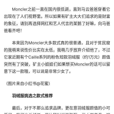
Moncler之前一直在国内很低调，直到马云爸爸穿着它
出现在了人们视野里。所以如果有矿主大大们追求的是财富
的象征，请别再选择网红和艺人代言的某鹅了好嘛，向马爸
爸看齐吧！
本来因为Moncler大多款式真的很普通，且对于贫民窟
的我萌来说性价比实在太低，我萌几乎放弃介绍他了，不过
它家近期有个Caille系列的粉色短款羽绒服（约1万元）颜值
突然有了突破，矿主小姐姐们如果想买Moncler的话可以留
意下这一款哦，可以说是非常少女了。
（图片来自小红书@花蜜）
羽绒服挑选之款式推荐
最后，对于不那么追求品牌，更在意羽绒服颜值的小可