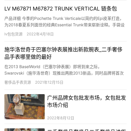
LV M67871 M67872 TRUNK VERTICAL 链条包
产品详细 今季的Pochette Trunk Verticale以简约的Epi皮革打造，
为2018春夏系列面世的经典Essential Trunk带来崭新诠释。手袋设
有经典行李箱的细节，如S型扣锁及衍缝图案衬里，以及可调节长度
lv包包货源
2022年4月18日
肩带，并可放置两部手提电话，时尚风格与实用功能兼备。 细节
11.0 x …
施华洛世奇于巴塞尔钟表展推出新款腕表_二手奢侈
品手表哪里做的最好
在2013 BaselWorld（巴塞尔钟表展）即将到来之际，
Swarovski（施华洛世奇）现推出两款2013新品，同时品牌将首次
在巴塞尔上以单独展位展出其所有产物。 施华洛世奇Lovely
奢侈品手表货源
2021年12月15日
Crystals女款腕表 ORIS 豪利时全新的深度测量潜水表 专业的潜水
表系列持续推陈出新，今年ORIS…
广州品牌女包批发市场，女包批发
市场介绍
2022年8月12日