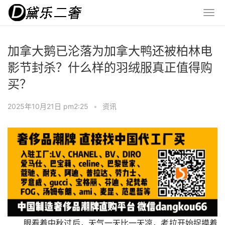
加拿大鹅已沦落为加拿大鸭还被柏林电
影节封杀？什么样的羽绒服真正值得购
买？
2025年10月21日 pm2:25
•
资讯
眼看着中秋过后，天气一天比一天凉，考拉开始捉摸着