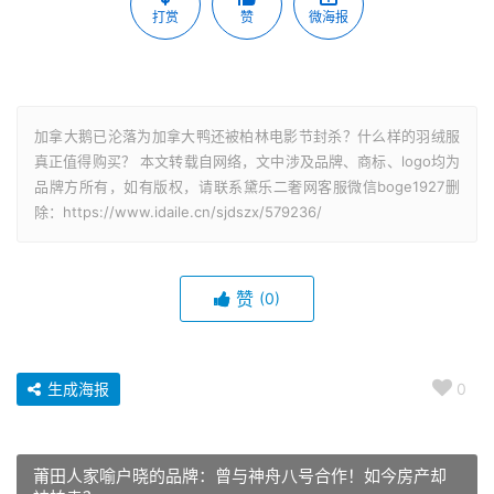
打赏
赞
微海报
加拿大鹅已沦落为加拿大鸭还被柏林电影节封杀？什么样的羽绒服
真正值得购买？ 本文转载自网络，文中涉及品牌、商标、logo均为
品牌方所有，如有版权，请联系黛乐二奢网客服微信boge1927删
除：https://www.idaile.cn/sjdszx/579236/
赞
(0)
生成海报
0
莆田人家喻户晓的品牌：曾与神舟八号合作！如今房产却