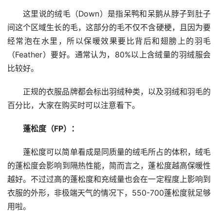
这里说的绒毛（Down）是指呆鸭和呆鹅从脖子到肚子
间这个区域生长的毛，这部分的毛不仅不含硬梗，且因为要
经常泡在水里，所以保暖效果要比背后和翅膀上的羽毛
（Feather）要好。通常认为，80%以上含绒量的羽绒服会
比较好。
正规的衣服品牌都会标出羽绒种类，以及羽绒和羽毛的
百分比，大家在购买时可以注意看下。
蓬松度（FP）：
蓬松度可以简单看成是同质量的绒毛所占的体积，绒毛
的蓬松度会影响到隔热性能，简而言之，蓬松度越高保暖性
越好。不过过高的蓬松度和充绒量也会在一定程度上影响到
衣服的外形，非极端天气的情况下，550-700蓬松度就足够
用啦。