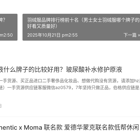
牌？
羽绒服品牌排行榜前十名（男士女士羽绒服哪个牌子的
好看又质量好）
m2:50
2025年10月21日 pm2:55
下一篇 
液什么牌子的比较好用？玻尿酸补水修护原液
一手货源、买正品进口二手奢侈品化妆品、想做代购没有货源，请添加hz
链）一手货源供应链客服微信az0579，7年坚持只做正品，伯格供应链是
品货源供应链公司，为国内代购从业者整合各大品牌化妆品货源，一件代
投入资金，就可以从事海外代购，成为各大知名进口一…
日
uthentic x Moma 联名款 爱德华蒙克联名款低帮休闲