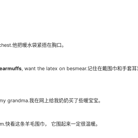
is chest.他把暖水袋紧捂在胸口。
earmuffs
, want the latex on besmear.记住在戴围巾和手套
 for my grandma.我在网上给我奶奶买了些暖宝宝。
 be warm.快看这条羊毛围巾， 它围起来一定很温暖。