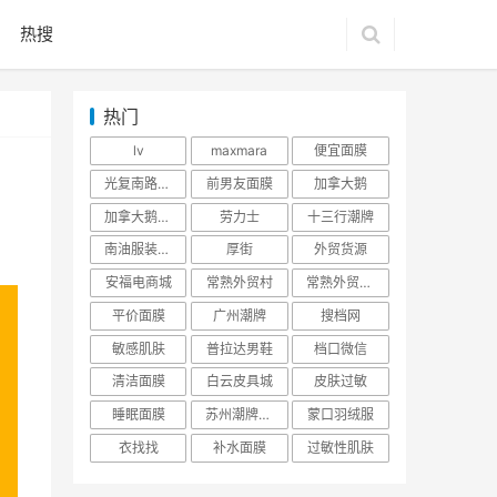
热搜
热门
lv
maxmara
便宜面膜
光复南路潮牌
前男友面膜
加拿大鹅
加拿大鹅羽绒服
劳力士
十三行潮牌
南油服装批发市场
厚街
外贸货源
安福电商城
常熟外贸村
常熟外贸村货源
平价面膜
广州潮牌
搜档网
敏感肌肤
普拉达男鞋
档口微信
清洁面膜
白云皮具城
皮肤过敏
睡眠面膜
苏州潮牌货源
蒙口羽绒服
衣找找
补水面膜
过敏性肌肤