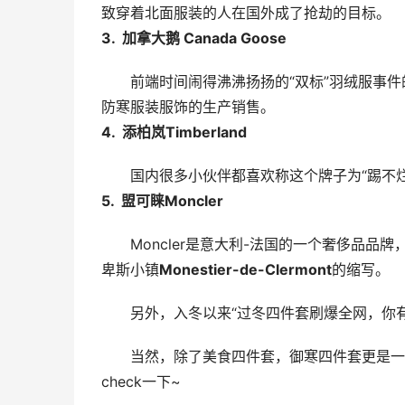
致穿着北面服装的人在国外成了抢劫的目标。
3.  加拿大鹅 Canada Goose
前端时间闹得沸沸扬扬的“双标”羽绒服事件
防寒服装服饰的生产销售。
4.  添柏岚Timberland
国内很多小伙伴都喜欢称这个牌子为“踢不烂
5.  盟可睐Moncler
Moncler是意大利-法国的一个奢侈品
卑斯小镇
Monestier-de-Clermont
的缩写。
另外，入冬以来“过冬四件套刷爆全网，你有
当然，除了美食四件套，御寒四件套更是一
check一下~