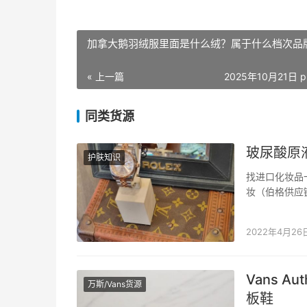
加拿大鹅羽绒服里面是什么绒？属于什么档次品
« 上一篇
2025年10月21日 p
同类货源
玻尿酸原
护肤知识
找进口化妆品
妆（伯格供应
业的进口化妆
发。您不需要
2022年4月26
Vans A
万斯/Vans货源
板鞋