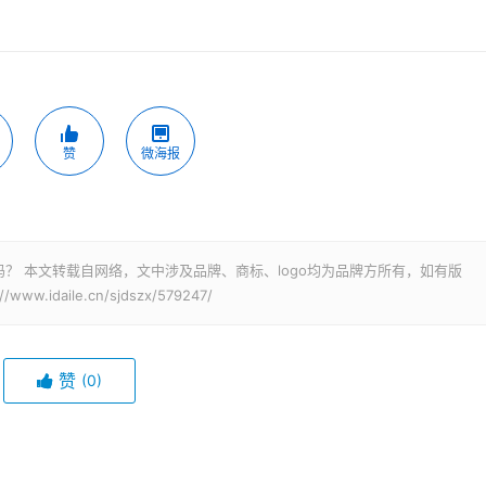
赞
微海报
？ 本文转载自网络，文中涉及品牌、商标、logo均为品牌方所有，如有版
idaile.cn/sjdszx/579247/
赞
(0)