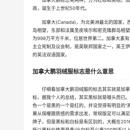
加拿大鹅标志有两种，分为红标和黑标。加拿
商，诞生于上世纪50年代。
加拿大(Canada)，为北美洲最北的国
岛相望，东部和法属圣皮埃尔和密克隆群岛相望
为998万平方千米，位居世界第二。加拿大素有
主立宪制及议会制，是英联邦国家之一，英王伊
的英法双语国家。
加拿大鹅羽绒服标志是什么意思
仔细看加拿大鹅羽绒服的标志其实就是加拿大的
标，据我个人的总结，其实黑标就是噱头而已。
色一个是黑的一个是红的，并没觉得有明显的“
果从保暖跟质感的需求出发，常规版足可以满足
牌子，但是黑标和白标是有区别的，大概在20
所以黑标价格更昂贵(比白标至少贵200加币以