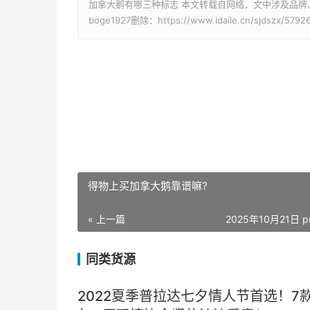
加拿大鹅有哪三种标志 本文转载自网络，文中涉及品牌
boge1927删除：https://www.idaile.cn/sjdszx/5792
得物上买加拿大鹅靠谱嘛?
« 上一篇
2025年10月21日 p
同类货源
2022夏季普拉达七夕情人节首选！7