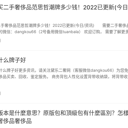
买二手奢侈品范思哲潮牌多少钱！2022已更新(今日
二手奢侈品范思哲潮牌多少钱！2022已更新(今日/资讯) 需要二手奢侈
微信：dangkou66（2号备用微信tuanbala） 欢迎订购， 需要了解更
ngkou66（2号备用微信tuanbala）（…
日
什么牌子好
什么牌子好更多资讯，请关注黛乐二奢网（客服微信dangkou66）为您
侈品买卖、回收、鉴定服务。 商务背包人性化设置背带收纳袋，将背带收
利，实现双肩或提携两用的功能，满足商务和休闲的外型转换，是现代人
品。那么，什么样的商务包好?商务背包什么牌子…
日
版本是什麼意思？原版包和頂級包有什麼區別？怎
奢侈品奢侈品