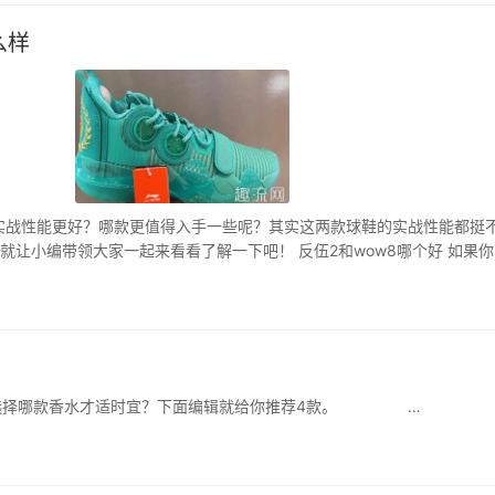
么样
双实战性能更好？哪款更值得入手一些呢？其实这两款球鞋的实战性能都挺
让小编带领大家一起来看看了解一下吧！ 反伍2和wow8哪个好 如果你
帅13䨻，这两…
选择哪款香水才适时宜？下面编辑就给你推荐4款。 …