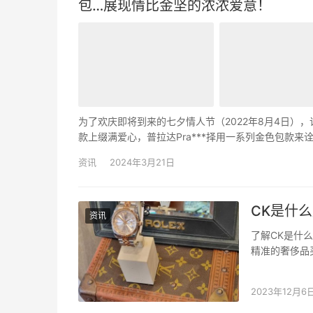
包…展现情比金坚的浓浓爱意！
为了欢庆即将到来的七夕情人节（2022年8月4日
款上缀满爱心，普拉达Pra***择用一系列金色包款
买的7款名符其实的「放闪包」！ 2022七夕情人节7款P
资讯
2024年3月21日
CK是什
资讯
了解CK是什么
精准的奢侈品买
己的名字在纽
衣、香水等。
2023年12月6