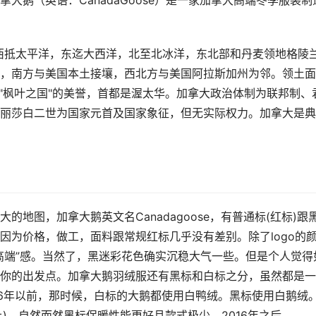
大鹅（英语：CanadaGoose）是一家加拿大高端冬季服装制
家，西抵太平洋，东迄大西洋，北至北冰洋，东北部和丹麦领地格陵
，南方与美国本土接壤，西北方与美国阿拉斯加州为邻。领土面
"枫叶之国"的美誉，首都是渥太华。加拿大政治体制为联邦制、
丽莎白二世为国家元首及国家象征，但无实际权力。加拿大是典
地图，加拿大鹅英文名Canadagoose，有普通标(红标)跟
因为价格，做工，面料跟常规红标几乎没有差别。除了logo的
高端”感。当然了，黑迷彩花色确实沉稳大气一些。但是个人觉得
你的出发点。加拿大鹅羽绒服还有黑标和白标之分，虽然都是一
16年以前，那时候，白标的大鹅都使用白鸭绒。黑标使用白鹅绒
上)，自然而然黑标保暖性能更好且款式极少。2016年之后，