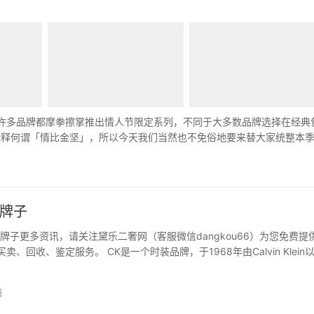
），许多品牌都摩拳擦掌推出情人节限定系列，不同于大多数品牌选择在经典
来诠释何谓「情比金坚」，所以今天我们当然也不免俗地要来替大家统整本
rad…
么牌子
牌子更多资讯，请关注黛乐二奢网（客服微信dangkou66）为您免费提
卖、回收、鉴定服务。 CK是一个时装品牌，于1968年由Calvin Klein
约创立，中文全称卡尔文·克莱恩。 CK主营产品包括服饰、配饰、鞋、内
按照系列可分为牛仔休闲系…
日