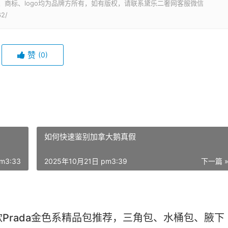
、商标、logo均为品牌方所有，如有版权，请联系黛乐二奢网客服微信
62/
赞
(0)
如何快速鉴别加拿大鹅真假
m3:33
2025年10月21日 pm3:39
下一篇 
款Prada金色系精品包推荐，三角包、水桶包、腋下