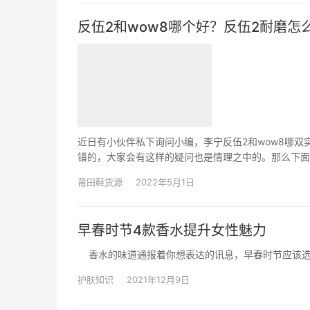
反伍2和wow8哪个好？反伍2耐磨怎
近日有小伙伴私下询问小编，李宁反伍2和wow8哪
错的，大家会有这样的疑问也是情理之中的。那么下面就
体验李宁最纯的䨻脚感，可以买最早出的韦德之道8和驭
莆田鞋货源
2022年5月1日
早春时节4款香水提升女性魅力
香水的味道通报着你想表达的讯息，早春时节应该
护肤知识
2021年12月9日