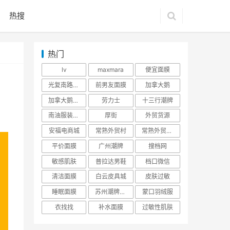
热搜
热门
lv
maxmara
便宜面膜
光复南路潮牌
前男友面膜
加拿大鹅
加拿大鹅羽绒服
劳力士
十三行潮牌
南油服装批发市场
厚街
外贸货源
安福电商城
常熟外贸村
常熟外贸村货源
平价面膜
广州潮牌
搜档网
敏感肌肤
普拉达男鞋
档口微信
清洁面膜
白云皮具城
皮肤过敏
睡眠面膜
苏州潮牌货源
蒙口羽绒服
衣找找
补水面膜
过敏性肌肤