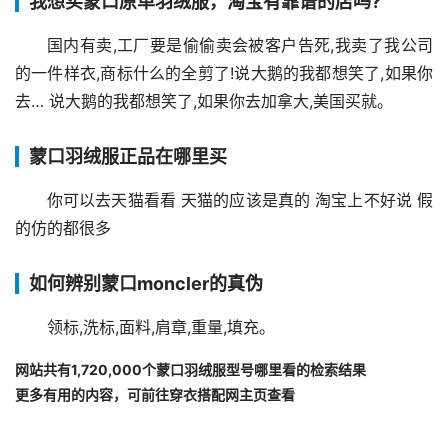
我想买蒙口原单羽绒服，淘宝有靠谱的店吗?
国内有卖,工厂要是偷偷卖会被客户告死,我卖了我公司
的一件样衣,商标什么的全剪了!说大鹅的我都想笑了,如果你
去… 说大鹅的我都想笑了,如果你去加拿大,美国买就。
蒙口羽绒服正品在哪里买
你可以去天猫看看 天猫的应该是真的 淘宝上不好说 假
的仿的都很多
如何辨别蒙口moncler的真伪
领标,洗标,面料,肩章,重量,填充。
网站共有1,720,000个蒙口羽绒服型号哪里看的检索结果
更多有用的内容，可前往穿衣搭配网主页查看