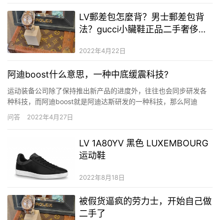
LV郵差包怎麼背？男士郵差包背
法？gucci小臟鞋正品二手奢侈品
版區別
2022年4月22日
阿迪boost什么意思，一种中底缓震科技?
运动装备公司除了保持推出新产品的进度外，往往也会同步研发各
种科技，而阿迪boost就是阿迪达斯研发的一种科技，那么阿迪
boost究竟是什么意思呢?下面她时代小编就带来了关于adidas
问答
2022年4月27日
boost的解答，小编还为大家分享了一些相关资讯，包括boost中底
是什么意思、阿迪boost系列哪个好?等等，那…
LV 1A80YV 黑色 LUXEMBOURG
运动鞋
2022年8月18日
被假货逼疯的劳力士，开始自己做
二手了