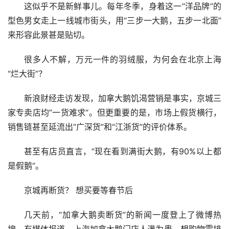
这似乎不是新鲜事儿。每年冬季，身着这一“洋品牌”的
型色男女走上一线城市街头，用“三步一大鹅，五步一北面”
来形容此景甚是贴切。
很多人不解，万元一件的羽绒服，为何会在北京上海
“烂大街”？
新浪财经走访发现，加拿大鹅饥渴营销是事实，京城三
家专卖店均”一货难求“。但更重要的是，市场上假货横行，
销售链甚至延流出“广深货”和“江浙货”的评价体系。
甚至有店员直言，”现在看到满街大鹅，有90%以上都
是假鹅“。
京城再断货？ 想买要等春节后
几天前，“加拿大鹅卖断货”的新闻一度登上了微博热