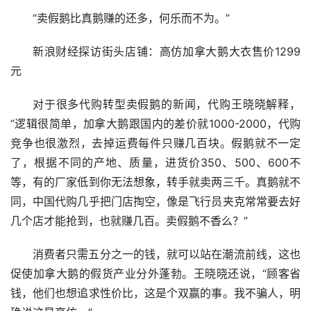
“卖假鹅比真鹅赚的还多，何乐而不为。”
新浪财经探访街头店铺：高仿加拿大鹅大衣售价1299
元
对于很多代购转型卖假鹅的新闻，代购王晓晓解释，
“逻辑很简单，加拿大鹅跟国内的差价就1000-2000，代购
竞争也很激烈，去掉运费每件只赚几百块。假鹅就不一定
了，根据不同的产地、质量，进货价350、500、600不
等，有的厂家低到你无法想象，转手就卖两三千。真鹅就不
同，中国代购几乎把门店掏空，像是飞行员夹克常常要去好
几个店才能抢到，也就赚几百。卖假鹅不香么？”
消费者只需五分之一的钱，就可以站在潮流前线，这也
促使加拿大鹅的假货产业分外蓬勃。王晓晓还说，“顾客省
钱，他们也想追求性价比，这是个双赢的事。我不骗人，明