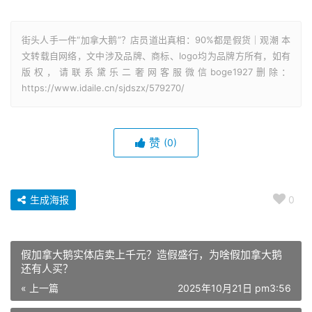
街头人手一件“加拿大鹅”？店员道出真相：90%都是假货｜观潮 本
文转载自网络，文中涉及品牌、商标、logo均为品牌方所有，如有
版权，请联系黛乐二奢网客服微信boge1927删除：
https://www.idaile.cn/sjdszx/579270/
赞
(0)
生成海报
0
假加拿大鹅实体店卖上千元？造假盛行，为啥假加拿大鹅
还有人买？
« 上一篇
2025年10月21日 pm3:56