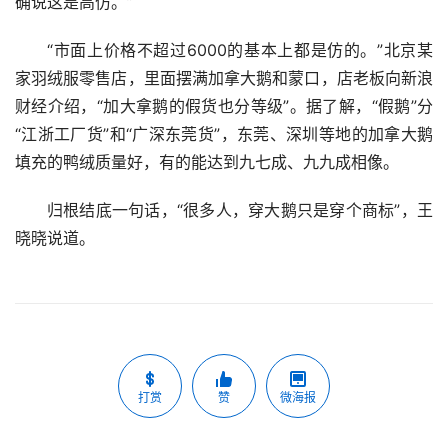
确说这是高仿。”
“市面上价格不超过6000的基本上都是仿的。”北京某
家羽绒服零售店，里面摆满加拿大鹅和蒙口，店老板向新浪
财经介绍，“加大拿鹅的假货也分等级”。据了解，“假鹅”分
“江浙工厂货”和“广深东莞货”，东莞、深圳等地的加拿大鹅
填充的鸭绒质量好，有的能达到九七成、九九成相像。
归根结底一句话，“很多人，穿大鹅只是穿个商标”，王
晓晓说道。
打赏
赞
微海报