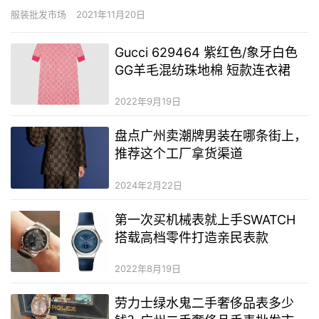
品服裝市場地處市區黃金地段杭海路68號。是杭州最大的服裝集貿
服装批发市场
2021年11月20日
中心。市場共分八層，1-3層為 女裝銷售窗口，主要為批發、零售、
訂貨為主，充分滿足服裝經營商的需求；4-8層為…
Gucci 629464 紫红色/象牙白色
GG羊毛混纺珠地棉 短款连衣裙
2022年9月19日
盘点广州卖潮牌男装在哪条街上，
推荐这个工厂拿货渠道
2024年2月22日
第一次买机械表就上手SWATCH
搭载高档零件打造亲民表款
2022年8月19日
劳力士绿水鬼二手奢侈品表多少