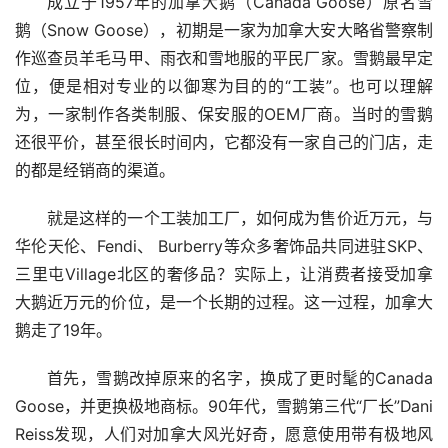
成立于1957年的加拿大鹅（Canada Goose）原名雪
鹅（Snow Goose），初期是一家为加拿大安大略省警察制
作巡查员羊毛马甲、雨衣和雪地服的平民厂家。雪鹅最早定
位，便是相对专业的以御寒为目的的“工装”。也可以理解
为，一家制作各类制服、保安服的OEM厂商。当时的雪鹅
还很平价，甚至很长时间内，它都没有一家自己的门店，走
的都是经销商的渠道。
就是这样的一个工装加工厂，如何成为售价近万元，与
华伦天伦、Fendi、 Burberry等众多奢饰品共同进驻SKP、
三里屯Village北区的奢侈品？实际上，让消费者接受加拿
大鹅近万元的价位，是一个长期的过程。这一过程，加拿大
鹅走了19年。
首先，雪鹅改掉原来的名字，换成了更时髦的Canada
Goose，并更换极地商标。90年代，雪鹅第三代“厂长”Dani
Reiss发现，人们对加拿大风光好奇，愿意使用带有极地风