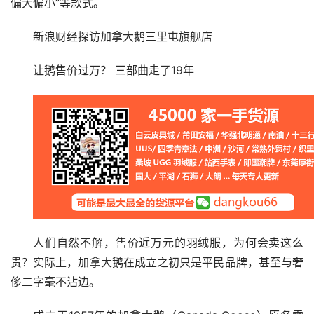
偏大偏小”等款式。
新浪财经探访加拿大鹅三里屯旗舰店
让鹅售价过万？ 三部曲走了19年
人们自然不解，售价近万元的羽绒服，为何会卖这么
贵？实际上，加拿大鹅在成立之初只是平民品牌，甚至与奢
侈二字毫不沾边。