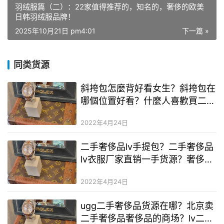
羽绒服篇（二）：22家值得推荐的，知名的，奢侈的欧美
日韩羽绒服品牌！
2025年10月21日 pm4:01
下一篇 »
同类货源
斜挎包怎麼背好看女生？斜挎包在
哪個位置好看？什麼人喜歡買二手
奢侈品奢侈品
2022年4月24日
二手奢侈品lv手提包？二手奢侈品
lv衣服厂家直销一手货源？奢侈品
二手奢侈品配货是什么意思
2022年4月24日
ugg二手奢侈品货源在哪？北京卖
二手奢侈品奢侈品的商场？lv二手