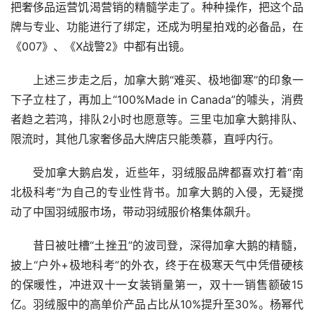
把奢侈品运营饥渴营销的精髓学走了。种种操作，把这个品
牌与专业、功能进行了绑定，还成为明星拍戏的必备品，在
《007》、《X战警2》中都有出镜。
上述三步走之后，加拿大鹅“难买、极地御寒”的印象一
下子立柱了，再加上“100%Made in Canada”的噱头，消费
者趋之若鸿，排队2小时也愿意等。三里屯加拿大鹅排队、
限流时，其他几家奢侈品大牌店只能羡慕，直呼内行。
受加拿大鹅启发，近些年，羽绒服品牌都喜欢打着“南
北极科考”为自己的专业性背书。加拿大鹅的入侵，无疑搅
动了中国羽绒服市场，带动羽绒服价格集体飙升。
昔日被吐槽“土挫丑”的波司登，深得加拿大鹅的精髓，
披上“户外+极地科考”的外衣，终于在极寒天气中凭借硬核
的保暖性，冲进双十一女装销量第一，双十一销售额破15
亿。羽绒服中的高单价产品占比从10%提升至30%。杨幂代