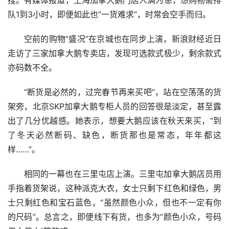
搜。有媒体报道，上海加拿大鹅门店人满为患，想购物需排
队1到3小时，即便如此也“一货难求”，时常会空手而归。
空前的购物“盛况”在京城也在同步上演，新浪财经近日
走访了三家加拿大鹅专卖店，发现可选款式极少，剩余款式
亦码数不全。
“断货是必然的，过完春节再来买吧”，站在空荡荡的货
架旁，北京SKP加拿大鹅专柜人员的回答很是淡定，甚至露
出了几分优越感。她表示，想要大鹅应该在秋天来买，“到
了冬天必然断码、缺色，断货那也是常态，年年都这
样……”。
相同的一幕也在三里屯店上演。三里屯加拿大鹅店员用
手指着货架说，这种派克大衣，女士只剩下红色和绿色，男
士只剩红色和宝石蓝色，“虽然颜色小众，但也不一定有你
的尺码”。总言之，即便线下有货，也多为“颜色小众，号码