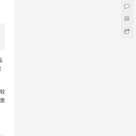
品
默
较
旅