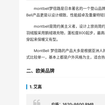
montbell梦倍路是日本著名的一个登山品
Bell产品更是以设计细致、性能超卓及重量特
montbell是简约美主义者，设计上崇
羽绒服采用鹅绒填充物，蓬松度800起步，最高
穿起来保暖又有型。
MontBell 梦倍路的产品大多是根据
式比较单一，基本上都是户外风格为主，适合热
二、欧美品牌
1. 艾高
价格：1620-8600 RMB