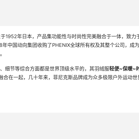
成立于1952年日本，产品集功能性与时尚性完美融合于一体，致力
8年中国动向集团收购了PHENIX全球所有权及其整个公司，成
。
、细节等综合方面都是世界顶级水平的，其羽绒服
轻便~保暖~
融合在一起，几十年来，菲尼克斯品牌成为众多极限户外运动世