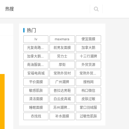
热搜
热门
lv
maxmara
便宜面膜
！
光复南路潮牌
前男友面膜
加拿大鹅
加拿大鹅羽绒服
劳力士
十三行潮牌
南油服装批发市场
厚街
外贸货源
安福电商城
常熟外贸村
常熟外贸村货源
平价面膜
广州潮牌
搜档网
敏感肌肤
普拉达男鞋
档口微信
清洁面膜
白云皮具城
皮肤过敏
睡眠面膜
苏州潮牌货源
蒙口羽绒服
衣找找
补水面膜
过敏性肌肤