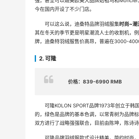
强，甚至可以媲美欧美大品牌始祖鸟和Moncle
今在国内开设了不少门店。
可以这么说，迪桑特品牌羽绒服集
时尚~潮
其在冬天的季节更是明星潮流人士的收割机，例
牌，迪桑特羽绒服售价高昂，普遍在3000-40
2. 可隆
价格：839-6990 RMB
可隆KOLON SPORT品牌1973年创
的，绿色是品牌的基本色调，以常青树为品牌标志
双方进行了战略强强联合，目前由陈坤，陈诗诗
可隆品牌羽绒服款式设计精美，简约时尚，