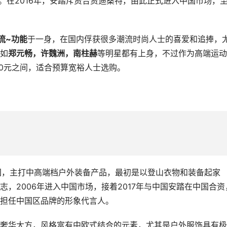
r。在2016年，安踏斥资合资迪桑特，由此正式进入中国市场，
流~功能
于一身，在国内俘获很多潮流时尚人士的喜爱和追捧，
如
郑元畅，许魏洲，南柱赫
等明星都有上身，不过作为高端运动
00元之间，适合预算宽裕人士选购。
立于韩国，主打中高端档户外装备产品，最初是以登山衣物和装备起家
，2006年进入中国市场，接着2017年与中国安踏在中国合资
担任中国区品牌的形象代言人。
奢华大方，风格富有中欧式结合的元素，尤其是户外服饰具有极