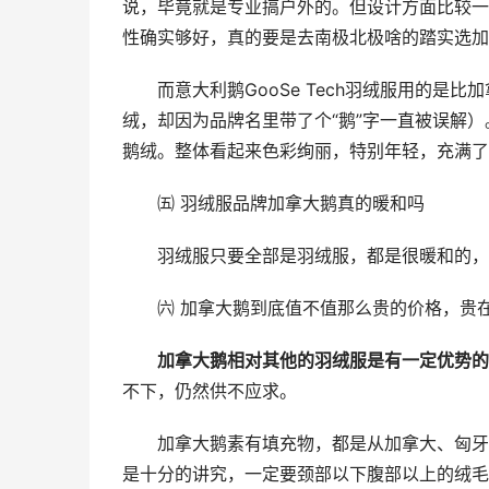
说，毕竟就是专业搞户外的。但设计方面比较一
性确实够好，真的要是去南极北极啥的踏实选加
而意大利鹅GooSe Tech羽绒服用的
绒，却因为品牌名里带了个“鹅”字一直被误解
鹅绒。整体看起来色彩绚丽，特别年轻，充满了
㈤ 羽绒服品牌加拿大鹅真的暖和吗
羽绒服只要全部是羽绒服，都是很暖和的，
㈥ 加拿大鹅到底值不值那么贵的价格，贵
加拿大鹅相对其他的羽绒服是有一定优势的
不下，仍然供不应求。
加拿大鹅素有填充物，都是从加拿大、匈牙
是十分的讲究，一定要颈部以下腹部以上的绒毛