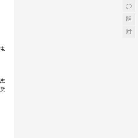
屯
虑
货