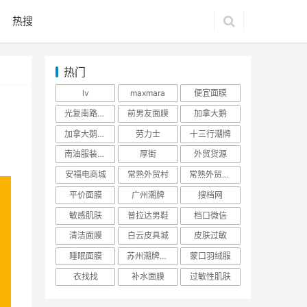
热搜
热门
lv
maxmara
便宜面膜
光复南路潮牌
前男友面膜
加拿大鹅
加拿大鹅羽绒服
劳力士
十三行潮牌
南油服装批发市场
厚街
外贸货源
安福电商城
常熟外贸村
常熟外贸村货源
平价面膜
广州潮牌
搜档网
敏感肌肤
普拉达男鞋
档口微信
清洁面膜
白云皮具城
皮肤过敏
睡眠面膜
苏州潮牌货源
蒙口羽绒服
衣找找
补水面膜
过敏性肌肤