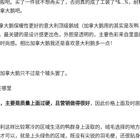
般吧。买了一件就不想再买了，否则真的成了工装了*&…%，耐
拿大鹅吧。
是比加拿大鹅保暖性更好的意大利顶级鹅绒（加拿大鹅用的其实是灰鸭
）。最关键的是设计感更出色，外胆是透明的，主要色彩来自里面
时尚感。相比加拿大鹅我还是喜欢意大利鹅多一点！
加拿大鹅只不过是个噱头罢了。
在哪里
，主要是质量上面过硬，且营销做得很好
，因此价格上面及时居
利这样比较寒冷的区域生活的鸭群身上汲取的，绒毛选择的地方
才可以，就是上头绿色的区域，既没有尖锐的羽毛梗，还很贴身