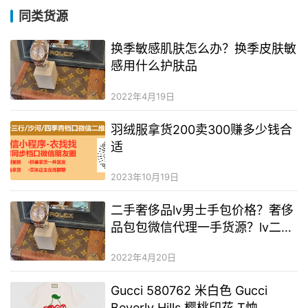
同类货源
换季敏感肌肤怎么办？换季皮肤敏
感用什么护肤品
2022年4月19日
羽绒服拿货200卖300赚多少钱合
适
2023年10月19日
二手奢侈品lv男士手包价格？奢侈
品包包微信代理一手货源？lv二手
奢侈品
2022年4月20日
Gucci 580762 米白色 Gucci
Beverly Hills 樱桃印花 T恤