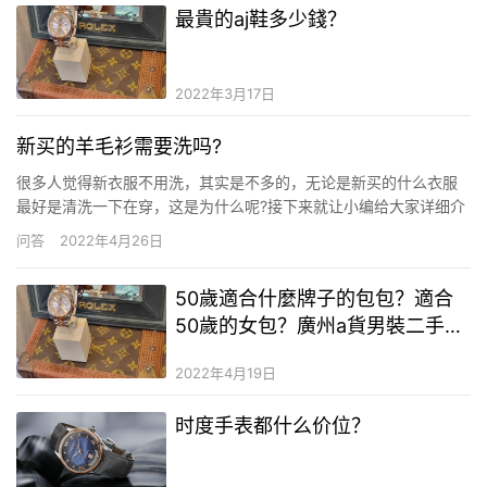
最貴的aj鞋多少錢？
2022年3月17日
新买的羊毛衫需要洗吗?
很多人觉得新衣服不用洗，其实是不多的，无论是新买的什么衣服
最好是清洗一下在穿，这是为什么呢?接下来就让小编给大家详细介
绍一下。感兴趣的伙伴快来了解一下吧。 新买的羊毛衫需要洗吗 需
问答
2022年4月26日
要。一般情况下，新羊毛衫或羊绒衫看起来都不会太脏，基本没有
污渍，也许有些人嫌麻烦，买回家后先穿几 天，等脏了或出汗了再
50歲適合什麼牌子的包包？適合
进…
50歲的女包？廣州a貨男裝二手奢
侈品二手奢侈品
2022年4月19日
时度手表都什么价位？