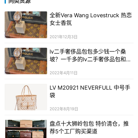
同类货源
全新Vera Wang Lovestruck 热恋
女士香氛
2021年12月3日
lv二手奢侈品包包多少钱一个桑
坡？一千多的lv二手奢侈品包和真
的区别？童装二手奢侈品二手奢侈
2022年4月11日
品进货
LV M20921 NEVERFULL 中号手
袋
2022年8月19日
盘点十大狮岭包包 特价清仓，推
荐5个工厂购买渠道