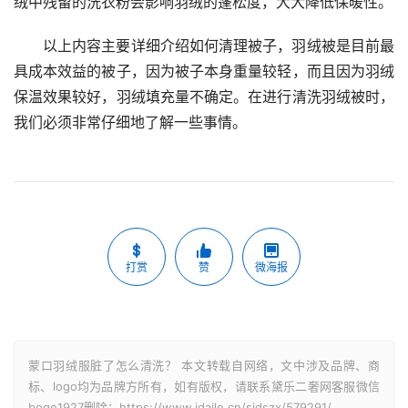
绒中残留的洗衣粉会影响羽绒的蓬松度，大大降低保暖性。
以上内容主要详细介绍如何清理被子，羽绒被是目前最
具成本效益的被子，因为被子本身重量较轻，而且因为羽绒
保温效果较好，羽绒填充量不确定。在进行清洗羽绒被时，
我们必须非常仔细地了解一些事情。
打赏
赞
微海报
蒙口羽绒服脏了怎么清洗？ 本文转载自网络，文中涉及品牌、商
标、logo均为品牌方所有，如有版权，请联系黛乐二奢网客服微信
boge1927删除：https://www.idaile.cn/sjdszx/579291/