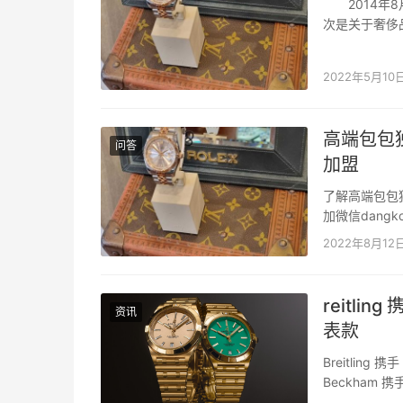
2014年8
次是关于奢侈
牌，比如dangk
2022年5月10
高端包包
问答
加盟
了解高端包包
加微信dan
有集中的信息
2022年8月12
行业集中的信
reitlin
资讯
表款
Breitling 携
Beckham 携
精钢和 18K