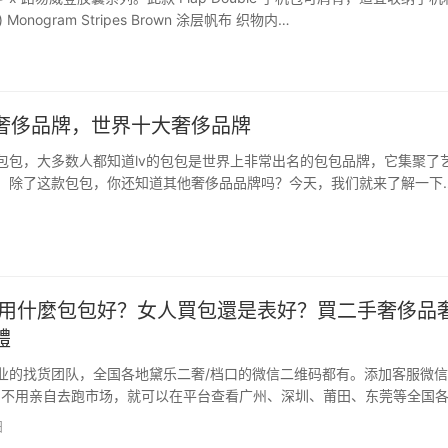
 Monogram Stripes Brown 涂层帆布 织物内…
奢侈品牌，世界十大奢侈品牌
包包，大多数人都知道lv的包包是世界上非常出名的包包品牌，它集聚了
，除了这款包包，你还知道其他奢侈品品牌吗？今天，我们就来了解一下
中最有名的三个。 1、lv Lv除了历史悠久，更是奢侈品行业的巨无霸，
这款包包受到了上流社会的广泛欢迎。人们都崇尚…
人用什麼包包好？女人買包還是表好？買二手奢侈品
體
业的找货团队，全国各地黛乐二奢/档口的微信二维码都有。添加客服微信
u66，不用亲自去跑市场，就可以在平台查看广州、深圳、莆田、东莞等全国
包、鞋子、衣服、手表的黛乐二奢一手货源，直接对接一手货源代发，一
日
中间商赚差价。添加客服微信dangkou66…