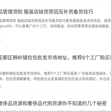
品管理须知 服装店缺货原因及补货备货技巧
品管理须知 服装店缺货原因及补货备货技巧更多服装批发进货信息，请添
ngkou66，可以查看广州十三行、深圳南油、杭州四季青等全国各地服装
信二维码。 导语: 眼下正是夏装热卖的旺季,很多服装店老板都在烦恼店内
货问题以及如何补货的问题,这就考验服装…
日
花都区狮岭镇包包批发市场地址，推荐5个工厂购买
区狮岭镇包包批发市场地址，推荐5个工厂购买渠道 广州皮具全球闻名，
具、包包货源集散地，特别是白云皮具城的包包在各大知名网红、中古店
具工厂一手货源、找白云皮具城档口联系方式，请加搜档网客服微信
日
66，常驻白云皮具城，为您更新档口最新联系方式，直接对接…
奢侈品货源和奢侈品代购货源你不知道的几个秘密