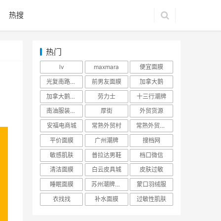
热搜
热门
lv
maxmara
便宜面膜
光复南路潮牌
前男友面膜
加拿大鹅
加拿大鹅羽绒服
劳力士
十三行潮牌
南油服装批发市场
厚街
外贸货源
安福电商城
常熟外贸村
常熟外贸村货源
平价面膜
广州潮牌
搜档网
敏感肌肤
普拉达男鞋
档口微信
清洁面膜
白云皮具城
皮肤过敏
睡眠面膜
苏州潮牌货源
蒙口羽绒服
衣找找
补水面膜
过敏性肌肤