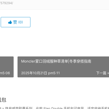
/579294/
赞
(0)
Moncler蒙口羽绒服种草清单|冬季穿搭指南
m5:06
2025年10月21日 pm5:11
下一篇 
手机包
 NIGO® x 路易威登胶囊系列。此款 Flap Double 手机包可肩背，适宜收纳手机