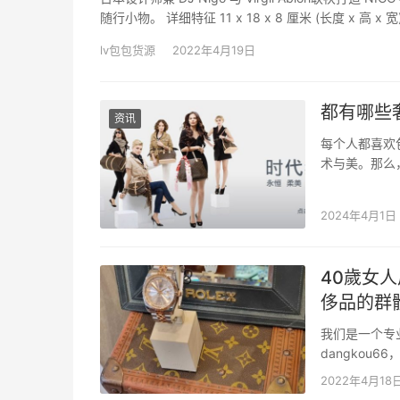
随行小物。 详细特征 11 x 18 x 8 厘米 (长度 x 高 x 宽)
lv包包货源
2022年4月19日
都有哪些
资讯
每个人都喜欢
术与美。那么
界十大奢侈品牌
身份的象征，
2024年4月1日
40歲女
侈品的群
我们是一个专
dangko
二手奢侈品包
2022年4月18
也能发货，没有