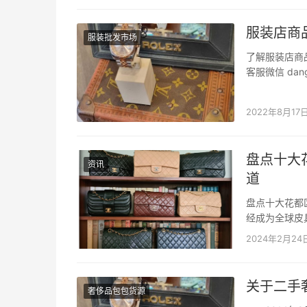
服装店商
服装批发市场
了解服装店商
客服微信 da
发市场档口微
销的款式的缺
2022年8月17
盘点十大
资讯
道
盘点十大花都
经成为全球皮
捧。找广州皮
2024年2月24
dangkou
关于二手
奢侈品包包货源