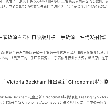
月，我发了一篇关于 的文章Nike和AJ黛乐二奢商品公司商品的长微博。
品牌，它的OEM和伪劣商品与原订单的区别。我主要关注几个我熟悉的品
ou66，dangkou66 Kors，Kate Spade，To…
日
独家货源白云档口原版开模一手货源一件代发招代
独家货源白云档口原版开模一手货源一件代发招署理加盟更多货源信息，
gkou66，找到真正的一手厂家货源。二手奢侈品行业水太深，缘故原由在
展示平台，这就给了骗子和二道商人可乘之机。我们打造了一个二手奢侈
日
息平台，帮你对接广州、莆田、东莞、深圳、中山等…
g 携手 Victoria Beckham 推出全新 Chronomat 特别
手 Victoria Beckham 推出全新 Chronomat 特别版表款 Breitling 与 Victori
手合作带来全新 Chronomat Automatic 36 联名系列表款，当中带来各 3
 黄金款式。 系列保留了金属 …