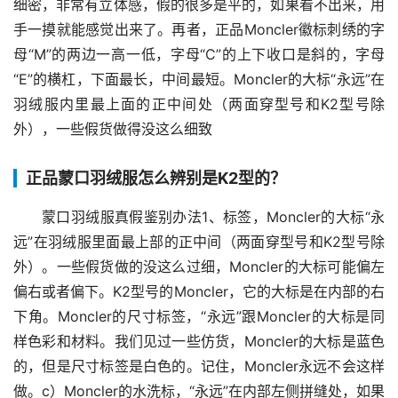
细密，非常有立体感，假的很多是平的，如果看不出来，用
手一摸就能感觉出来了。再者，正品Moncler徽标刺绣的字
母“M”的两边一高一低，字母“C”的上下收口是斜的，字母
“E”的横杠，下面最长，中间最短。Moncler的大标“永远”在
羽绒服内里最上面的正中间处（两面穿型号和K2型号除
外），一些假货做得没这么细致
正品蒙口羽绒服怎么辨别是K2型的？
蒙口羽绒服真假鉴别办法1、标签，Moncler的大标“永
远”在羽绒服里面最上部的正中间（两面穿型号和K2型号除
外）。一些假货做的没这么过细，Moncler的大标可能偏左
偏右或者偏下。K2型号的Moncler，它的大标是在内部的右
下角。Moncler的尺寸标签，“永远”跟Moncler的大标是同
样色彩和材料。我们见过一些仿货，Moncler的大标是蓝色
的，但是尺寸标签是白色的。记住，Moncler永远不会这样
做。c）Moncler的水洗标，“永远”在内部左侧拼缝处，如果