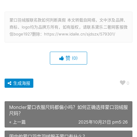
蒙口羽绒服联名款如何判断真假 本文转载自网络，文中涉及品牌、
商标、logo均为品牌方所有，如有版权，请联系黛乐二奢网客服微
信boge1927删除：https://www.idaile.cn/sjdszx/579301/
赞
(0)
生成海报
0
Moncler蒙口衣服尺码都偏小吗？如何正确选择蒙口羽绒服
尺码？
« 上一篇
2025年10月21日 pm5:26
国内的蒙口羽皇羽绒服于蒙口有什么？