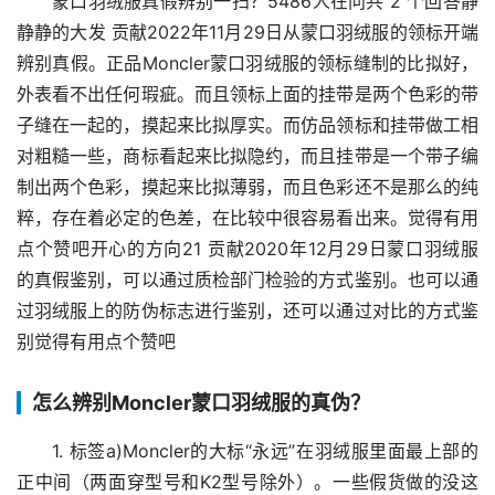
蒙口羽绒服真假辨别一扫？5486人在问共 2 个回答静
静静的大发 贡献2022年11月29日从蒙口羽绒服的领标开端
辨别真假。正品Moncler蒙口羽绒服的领标缝制的比拟好，
外表看不出任何瑕疵。而且领标上面的挂带是两个色彩的带
子缝在一起的，摸起来比拟厚实。而仿品领标和挂带做工相
对粗糙一些，商标看起来比拟隐约，而且挂带是一个带子编
制出两个色彩，摸起来比拟薄弱，而且色彩还不是那么的纯
粹，存在着必定的色差，在比较中很容易看出来。觉得有用
点个赞吧开心的方向21 贡献2020年12月29日蒙口羽绒服
的真假鉴别，可以通过质检部门检验的方式鉴别。也可以通
过羽绒服上的防伪标志进行鉴别，还可以通过对比的方式鉴
别觉得有用点个赞吧
怎么辨别Moncler蒙口羽绒服的真伪？
1. 标签a)Moncler的大标“永远”在羽绒服里面最上部的
正中间（两面穿型号和K2型号除外）。一些假货做的没这