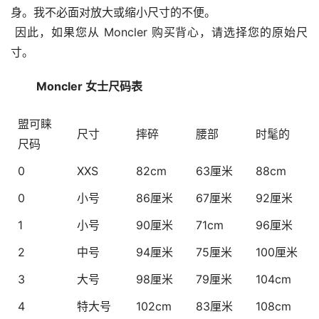
身。我不必面对放大或缩小尺寸的不便。
 因此，如果您从 Moncler 购买背心，请选择您的原始尺
寸。
 Moncler 女士尺码表
盟可睐
尺寸
摔碎
腰部
时髦的
尺码
0
XXS
82cm
63厘米
88cm
0
小号
86厘米
67厘米
92厘米
1
小号
90厘米
71cm
96厘米
2
中号
94厘米
75厘米
100厘米
3
大号
98厘米
79厘米
104cm
4
特大号
102cm
83厘米
108cm