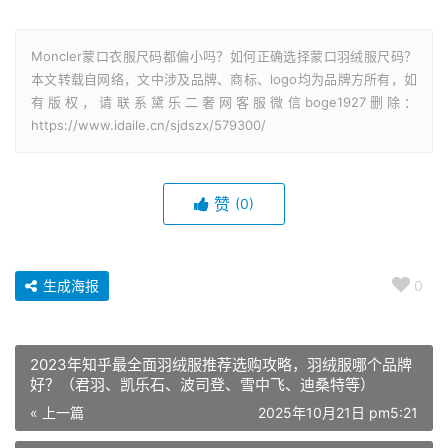
Moncler蒙口衣服尺码都偏小吗？如何正确选择蒙口羽绒服尺码？
本文转载自网络，文中涉及品牌、商标、logo均为品牌方所有，如
有版权，请联系黛乐二奢网客服微信boge1927删除：
https://www.idaile.cn/sjdszx/579300/
赞
(0)
生成海报
0
2023年知乎最全面羽绒服推荐选购攻略，羽绒服哪个品牌
好？（君羽、凯乐石、波司登、雪中飞、迪桑特等）
« 上一篇
2025年10月21日 pm5:21