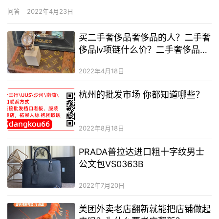
高，我们在饮食方面的要求也是随之提升，特别是为了防止身体肥
问答
2022年4月23日
胖引发疾病，鱼肉逐步的成了目前大多数人群挑选的肉类食物之
一。 可是平时要50多…
买二手奢侈品奢侈品的人？二手奢
侈品lv项链什么价？二手奢侈品和
正品的区别
2022年4月18日
杭州的批发市场 你都知道哪些？
2022年8月18日
PRADA普拉达进口粗十字纹男士
公文包VS0363B
2022年7月20日
美团外卖老店翻新就能把店铺做起