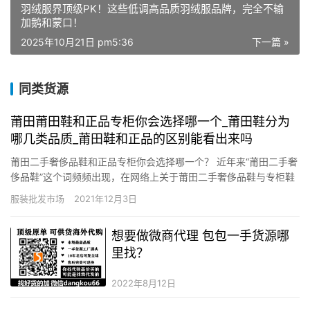
羽绒服界顶级PK！这些低调高品质羽绒服品牌，完全不输
加鹅和蒙口！
2025年10月21日 pm5:36
下一篇 »
同类货源
莆田莆田鞋和正品专柜你会选择哪一个_莆田鞋分为
哪几类品质_莆田鞋和正品的区别能看出来吗
莆田二手奢侈品鞋和正品专柜你会选择哪一个？ 近年来“莆田二手奢
侈品鞋”这个词频频出现，在网络上关于莆田二手奢侈品鞋与专柜鞋
的讨论也是相当激烈，下面从原材料选择、做工技术、合格成品标
服装批发市场
2021年12月3日
准这三个方面分析了莆田鞋与专柜鞋的区别。 现在用于鞋面制造的
原材一般都会采用网布，皮和革，还有飞线。就网布来讲，其实不
想要做微商代理 包包一手货源哪
同…
里找？
2022年8月12日