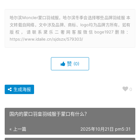
哈尔滨Moncler蒙口羽绒服，哈尔滨冬季会选择哪些品牌羽绒服 本
文转载自网络，文中涉及品牌、商标、logo均为品牌方所有，如有
版权，请联系黛乐二奢网客服微信boge1927删除：
https://www.idaile.cn/sjdszx/579303/
赞
(0)
生成海报
0
国内的蒙口羽皇羽绒服于蒙口有什么？
« 上一篇
2025年10月21日 pm5:31