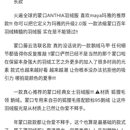
长款
火遍全球的蒙口ANTHIA羽绒服 喜欢maya玛雅的推荐
款!!! 你可以把它定义为玛雅的升级2.0版 一款浓缩蒙口百年
羽绒精髓的羽绒服 实在是不能错过!!
蒙口藤云浩联名款 真的没话说的一款鹅绒马甲 任何细
节都值得你反复推敲 !!蒙口俨然已经不是当然的那个蒙口啦 
在保留本身强大的羽绒工艺之外更多的加入了很多时尚的元
素 款式也越来越好看 越来越潮 让你根本没办法抗拒他的吸
引力 哪拍是颜色的夏季!!! 
一款真心推荐的蒙口经典女士羽绒服!!! ⚠️材质 狐狸毛
领 鹅绒。蒙口专用来自芬的狐狸毛搭配欧标95鹅绒 让这件
羽绒服光是从材质上已然让你爱不释手。
年蒙口款款都让你爱不释手，这个也算是最基础的款式