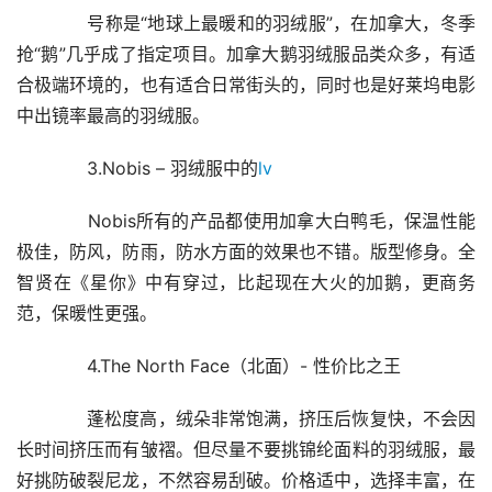
　　号称是“地球上最暖和的羽绒服”，在加拿大，冬季
抢“鹅”几乎成了指定项目。加拿大鹅羽绒服品类众多，有适
合极端环境的，也有适合日常街头的，同时也是好莱坞电影
中出镜率最高的羽绒服。
　　3.Nobis – 羽绒服中的
lv
　　Nobis所有的产品都使用加拿大白鸭毛，保温性能
极佳，防风，防雨，防水方面的效果也不错。版型修身。全
智贤在《星你》中有穿过，比起现在大火的加鹅，更商务
范，保暖性更强。
　　4.The North Face（北面）- 性价比之王
　　蓬松度高，绒朵非常饱满，挤压后恢复快，不会因
长时间挤压而有皱褶。但尽量不要挑锦纶面料的羽绒服，最
好挑防破裂尼龙，不然容易刮破。价格适中，选择丰富，在