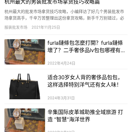
杭州最大的男装批发市场拿货技巧攻略篇
杭州最大的批发市场拿货技巧攻略，小编拜访了好几个男装批发市
场拿货高手，千辛万苦整理出这份拿货攻略，新手千万别错过，必
看! 分享给大家一个网站—搜档网（客服微信dangkou66）上面可
服装批发市场
2021年11月25日
以查看广州、杭州、常熟、深圳、东莞等全国服装批发市场全部档
口的微信二维码，直接添加老板微信在线选款，不用出门就可以对…
furla鏈條包怎麼打開？furla鏈條
壞了？二手奢侈品lv包包哪裡有回
收嗎
2022年4月24日
适合30岁女人背的奢侈品包包，
这样选择特别洋气还有女人味！
2024年3月31日
辛集国际皮革城助推全域旅游 打
造 “智慧”海洋世界