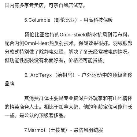
国内有多家专卖店，可亲自到店试穿。
　　5.Columbia（哥伦比亚）- 用高科技保暖
　　哥伦比亚独特的Omni-shield防水抗风耐污布料，
配合内侧Omni-Heat热反射技术，保暖效果很好。羽绒服部
分款式特别做了除静电处理，解决了冬天经常被电的情况。
但功能性服装没有北面好看，价格还可能贵些。
　　6. Arc’Teryx（始祖鸟）- 户外运动中的顶级奢侈
品牌
　　其消费群体主要是专业资深户外玩家和有山地情怀
的精英商务人士。相比于加拿大鹅，他的年龄定位可能稍长
一些。是公认的顶级奢侈品。
　　7.Marmot（土拨鼠）- 最防风羽绒服