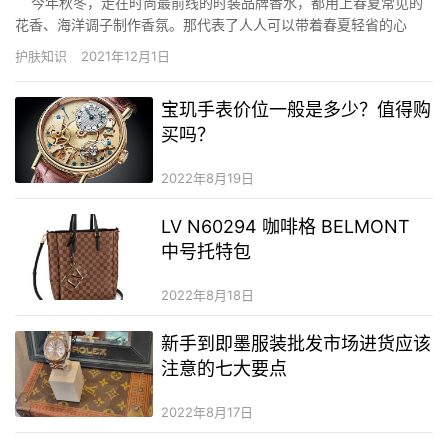
今年秋冬，走在时尚最前线的时装品牌香水，都用上春夏常见的
花香、海洋调子制作香氛。那代表了人人可以带着春夏轻省的心
情，一起过分到冬季。 Coach今个秋冬推出全新 Poppy Flower
护肤知识
2021年12月1日
香氛系列，散发活跃迷人…
宝玑手表价位一般是多少？值得购
买吗？
2022年8月19日
LV N60294 咖啡格 BELMONT
中号托特包
2022年8月18日
新手到即墨服装批发市场进货应该
注意的七大要点
2022年8月17日