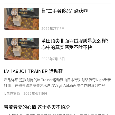
售“二手奢侈品” 恐获罪
2022年7月17日
莆田顶尖北面羽绒服质量怎么样？
心中的真实感受不吐不快
2023年7月16日
LV 1A9JC1 TRAINER 运动鞋
产品详细 这款时尚的lv Trainer运动鞋由日本街头时装传奇Nigo重新
打造，在他与路易威登艺术总监Virgil Abloh再次合作的系列中登
场。白色小牛皮鞋面印有Louis Vuitton x Nigo系列的鸭子图案，该
lv包包货源
2022年4月19日
系列备有皮具精品、配饰及时装。Nigo以独特触角揉合英伦俊朗的
风格及日本的…
带着春夏的心情 这个冬天不怕冷