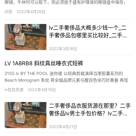
眼镜，午休时可以取下，但必须放于盛有护理液的眼镜盒中保存，
下午可以继续佩戴。日抛隐形眼镜是指使用期限为一天，然后抛弃
问答
2022年4月26日
的隐形眼镜。 图像 003.png (166.28 KB, 下载次数: 0) 下载附件
2021-12-25 16:06 上…
lv二手奢侈品大概多少钱一个_二
手奢侈品包哪里买比较好_二手奢
侈品万国手表怎么样
2022年3月18日
LV 1A8RB8 斜纹真丝睡衣式短裤
21SS lv BY THE POOL 迷你裙 以经典剪裁演绎当季胶囊系列的
Beach Monogram 条纹 将全幅品牌元素与醒目色块巧妙重叠 再现
复古阳伞的图案魅力 挺括棉质华达呢搭配撞色缝线2色3码 本款睡衣
lv包包货源
2022年4月19日
式短裤取材轻盈斜纹真丝，以当季胶囊系列的 Beach Monogram 条
纹传递海滩…
二手奢侈品衣服货源在那里？二手
奢侈品lv男士手包价格？lv二手奢
侈品多少钱一个
2022年4月21日