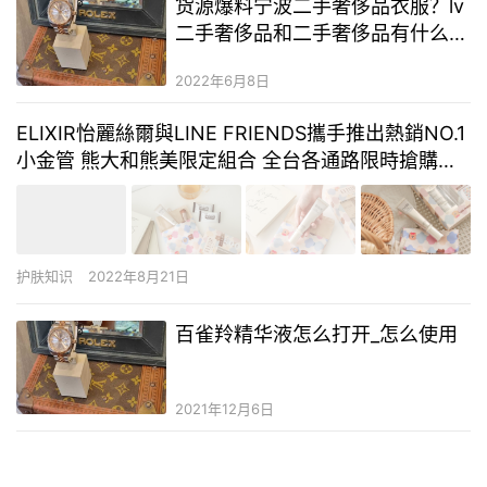
货源爆料宁波二手奢侈品衣服？lv
二手奢侈品和二手奢侈品有什么区
别？二手奢侈品奢侈品厂家
2022年6月8日
ELIXIR怡麗絲爾與LINE FRIENDS攜手推出熱銷NO.1
小金管 熊大和熊美限定組合 全台各通路限時搶購！!!
/ ELIXIR 怡麗絲爾
护肤知识
2022年8月21日
百雀羚精华液怎么打开_怎么使用
2021年12月6日