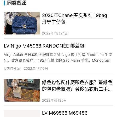
同类货源
2020年Chanel春夏系列 19bag
丹宁牛仔包
2022年11月24日
LV Nigo M45968 RANDONÉE 邮差包
Virgil Abloh 与日本街头服饰设计师 Nigo 携手打造 Randonée 邮差
包，致意路易威登于 1927 年推出的 Sac Marin 手袋。Monogram
Stripes Brown 帆布解构经典 Monogram 元素，以双重层次呈现 lv
lv包包货源
2022年4月19日
字母和 Monogram 花卉。 详细…
綠色包包配什麼顏色衣服？墨綠色
的包包老氣嗎？奢侈品衣服二手奢
侈品貨源
2022年4月20日
LV M69568 M69456