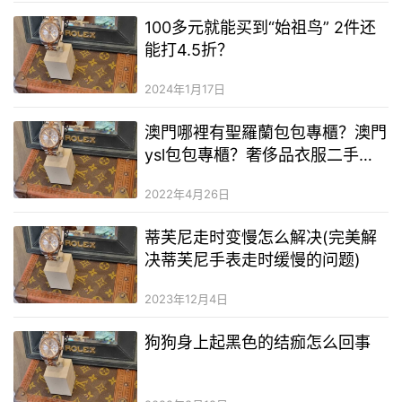
100多元就能买到“始祖鸟” 2件还
能打4.5折？
2024年1月17日
澳門哪裡有聖羅蘭包包專櫃？澳門
ysl包包專櫃？奢侈品衣服二手奢
侈品貨源
2022年4月26日
蒂芙尼走时变慢怎么解决(完美解
决蒂芙尼手表走时缓慢的问题)
2023年12月4日
狗狗身上起黑色的结痂怎么回事