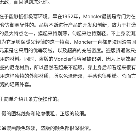
得无敌，而且薄到冻死你。
在于能够抵御极寒环境。早在1952年，Moncler最初是专门为
套等御寒配件的。品牌不断进行产品的开发和创新，致力于打造
er的最大特点之一，摸起来特别薄，甸起来也特别轻，不上身亲测
为它足够保暖又轻薄的这一特点，Moncler一直都是法国滑雪
核心元素是它采用的优等羽绒，以及超高的充绒密度。盗版货通常只
的材料。同时，盗版的Moncler很容易被识别，因为上身效果
感的尼龙材质，所以虽然看起来不起眼，穿上身后却看起来很有
用这样独特的外部材质，所以色泽暗淡，手感也很粗糙。总而言
观的轻薄外套。
？这里简单介绍几条方便操作的。
。假的图标线条和轮廓很粗，正版的较细。
卡通漫画颜色较淡，盗版的颜色都很深很浓。