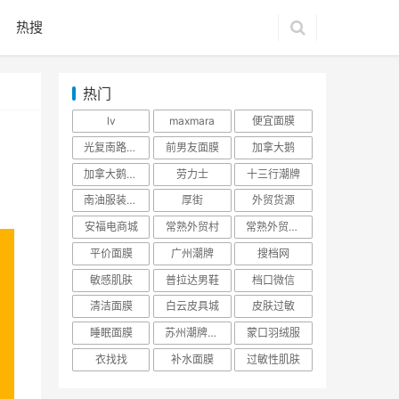
热搜
热门
lv
maxmara
便宜面膜
光复南路潮牌
前男友面膜
加拿大鹅
加拿大鹅羽绒服
劳力士
十三行潮牌
南油服装批发市场
厚街
外贸货源
安福电商城
常熟外贸村
常熟外贸村货源
平价面膜
广州潮牌
搜档网
敏感肌肤
普拉达男鞋
档口微信
清洁面膜
白云皮具城
皮肤过敏
睡眠面膜
苏州潮牌货源
蒙口羽绒服
衣找找
补水面膜
过敏性肌肤