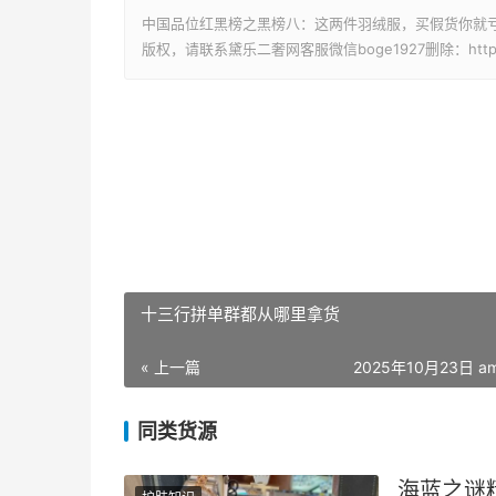
中国品位红黑榜之黑榜八：这两件羽绒服，买假货你就亏
版权，请联系黛乐二奢网客服微信boge1927删除：https://www
十三行拼单群都从哪里拿货
« 上一篇
2025年10月23日 am
同类货源
海蓝之谜