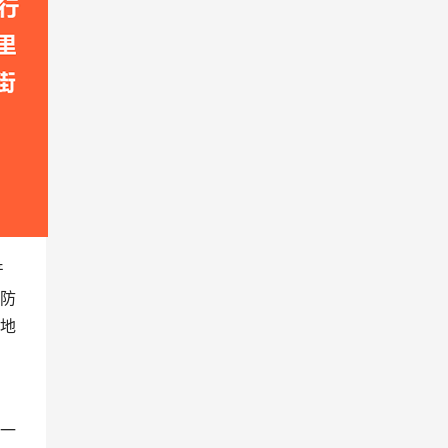
产
及防
地
。一