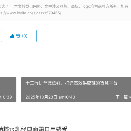
大了！ 本文转载自网络，文中涉及品牌、商标、logo均为品牌方所有，如有
.idaile.cn/sjdszx/579465/
赞
(0)
十三行拼单微信群，打造高效供应链的智慧平台
10:39
2025年10月23日 am10:43
下一篇 
精粹水乳经典面霜自用感受