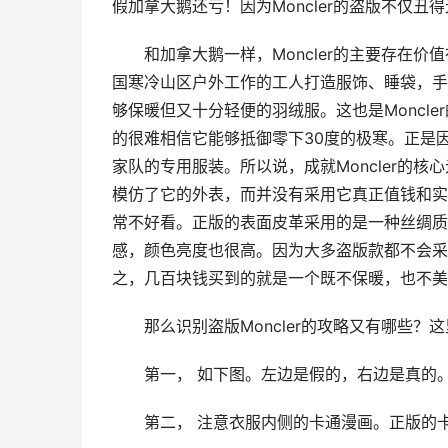
假加拿大鹅还亏！因为Moncler的盗版不仅丑
和加拿大鹅一样，Moncler的主要存在价值
国寒冷山区户外工作的工人打造服饰、睡袋，手
够保暖但又十分轻便的羽绒服。这也是Moncl
的很难相信它能够抵御零下30度的极寒。正是因
家队的专用服装。所以说，成就Moncler的
模仿了它的外表，而并没有采用它真正值钱和实用
常不好看。正版的表面皮革采用的是一种丝绸质
感，颜色亮度也很高。因为大多盗版款都不会采
之，几百块钱买到的就是一个既不保暖，也不美
那么识别盗版Moncler的攻略又有哪些
第一， 如下图。左边是假的，右边是真的
第二， 注意衣服内侧的卡通漫画。正版的