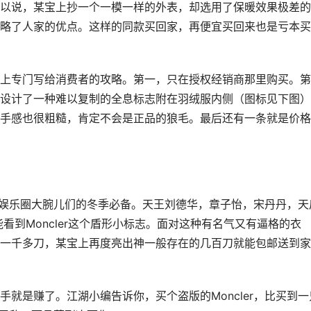
以说，某宝上抄一个一模一样的外表，却选用了保暖效果极差的
略了人家的优点。这样的同款买回家，再便宜买回来也是亏本买
上专门写给消费者的攻略。第一，只在授权经销商那里购买。第
，专门设计了一种难以复制的全息标志附在羽绒服内侧（图标见下图
稀疏，手感也很粗糙，肯定不会是正品的狼毛。最后还有一条就是价
更是娱乐圈大腕儿们的冬季必备。天王刘德华，章子怡，宋丹丹，天
看到Moncler这个盾形小标志。面对这种有名气又有逼格的衣
一千多刀，某宝上再度亮出神一般存在的几百刀就能包邮送到家
就是赚了。江湖小编告诉你，买个盗版的Moncler，比买到一