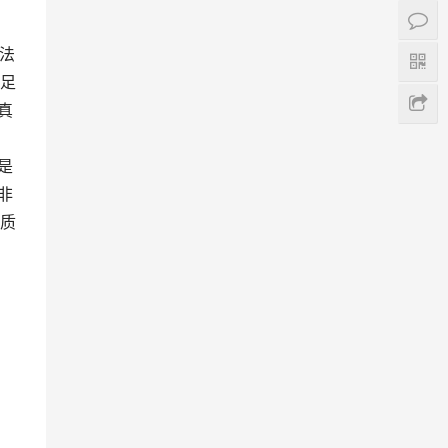
在法
足
真
国
是
非
质