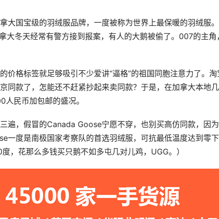
鹅，乃加拿大国宝级的羽绒服品牌，一度被称为世界上最保暖的羽绒服
加拿大冬天经常有警方接到报案，有人的大鹅被偷了。007的主角
的价格标签就足够吸引不少爱讲“逼格”的祖国同胞注意力了。淘
京同款了，怎能还不赶紧抄起来卖同款？于是，在加拿大本地几
00人民币加包邮的盛况。
遍，假冒的Canada Goose宁愿不穿，也别买高仿同款，因
oose一度是南极国家考察队的首选羽绒服，可抗最低温度达到零下
0度，花那么多钱买只鹅不如多屯几对儿鸡，UGG。）