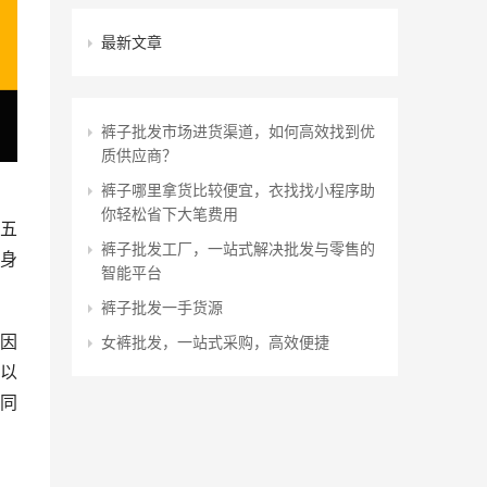
最新文章
裤子批发市场进货渠道，如何高效找到优
质供应商？
裤子哪里拿货比较便宜，衣找找小程序助
你轻松省下大笔费用
五
裤子批发工厂，一站式解决批发与零售的
身
智能平台
裤子批发一手货源
因
女裤批发，一站式采购，高效便捷
以
同