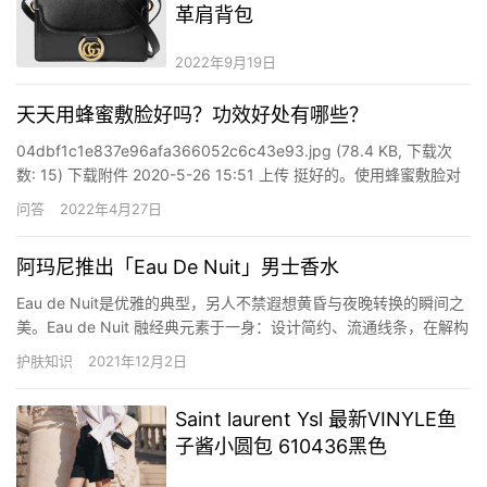
革肩背包
2022年9月19日
天天用蜂蜜敷脸好吗？功效好处有哪些？
04dbf1c1e837e96afa366052c6c43e93.jpg (78.4 KB, 下载次
数: 15) 下载附件 2020-5-26 15:51 上传 挺好的。使用蜂蜜敷脸对
于脸部的滋润效果有一定的帮助，但是过度频繁使用之后，对于脸
问答
2022年4月27日
部的皮肤也会造成一定的伤害，一般是用蜂蜜面膜敷脸的情况下，…
阿玛尼推出「Eau De Nuit」男士香水
Eau de Nuit是优雅的典型，另人不禁遐想黄昏与夜晚转换的瞬间之
美。Eau de Nuit 融经典元素于一身：设计简约、流通线条，在解构
美学与沉稳精悍间获取平衡。珍藏于玄色玻璃瓶中，Eau de Nuit 与
护肤知识
2021年12月2日
Eau pour Homme 既有共性又各具特点: 一方幽静深远，一方晶莹剔
透。 E…
Saint laurent Ysl 最新VINYLE鱼
子酱小圆包 610436黑色