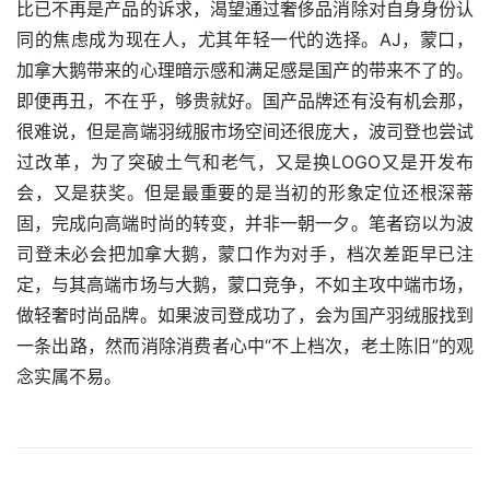
比已不再是产品的诉求，渴望通过奢侈品消除对自身身份认
同的焦虑成为现在人，尤其年轻一代的选择。AJ，蒙口，
加拿大鹅带来的心理暗示感和满足感是国产的带来不了的。
即便再丑，不在乎，够贵就好。国产品牌还有没有机会那，
很难说，但是高端羽绒服市场空间还很庞大，波司登也尝试
过改革，为了突破土气和老气，又是换LOGO又是开发布
会，又是获奖。但是最重要的是当初的形象定位还根深蒂
固，完成向高端时尚的转变，并非一朝一夕。笔者窃以为波
司登未必会把加拿大鹅，蒙口作为对手，档次差距早已注
定，与其高端市场与大鹅，蒙口竞争，不如主攻中端市场，
做轻奢时尚品牌。如果波司登成功了，会为国产羽绒服找到
一条出路，然而消除消费者心中“不上档次，老土陈旧”的观
念实属不易。