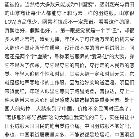
能被抢。当然绝大多数只能成为“中国鹅”，感谢嘉兴与莆田
的山寨商让每个人都能穿上和马云一样的羽绒服。山寨很
LOW,真品很少，网易考拉都不一定靠谱。看看这件鹅服，
真鹅也好，假鹅也好，，第一眼感觉就是一个字“丑”，却很
多人趋之若鹜，遭到力捧，年轻人宁可花两万元的价钱去买
大鹅也不愿花两千在质量，设计都不差的国产羽绒服上，问
题还是两个字“虚荣”，号称羽绒服界的“爱马仕”的大鹅，穿
它不是为了御寒，穿它是穿它的高价，穿行走的人民币的感
觉。年轻人追逐个性和时尚，其实大鹅一定和时尚无关，它
就是极地严寒地带的工作服，因为给好莱坞送温暖，明星们
带货而红，年轻人眼里它等同于路易威登，普拉达，穿上一
件大鹅带来虚荣心理满足感成为被选择的最重要因素。处于
国人的热捧，大鹅来到了中国，价格不亲民同时还高了，
“奢侈服饰领导品牌”这句大鹅自我定位的口号，实在是让中
国羽绒服大国国民的笔者觉得心痛。中国羽绒服不够好吗，
非也，中国羽绒服质量众多，不能说都是垃圾吧，中国羽绒