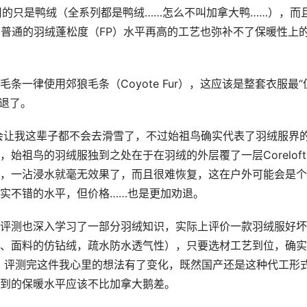
用的只是鸭绒（全系列都是鸭绒……怎么不叫加拿大鸭……），而
，普通的羽绒蓬松度（FP）水平再高的工艺也弥补不了保暖性上
一律使用郊狼毛条（Coyote Fur），这应该是整套衣服最“
劝退了。
能会让我这辈子都不会去滑雪了，不过始祖鸟确实代表了羽绒服界
始祖鸟的羽绒服独到之处在于在羽绒的外层覆了一层Coreloft
，一沾浸水就毫无效果了，而且很难恢复，这在户外可能会是个
实不错的水平，但价格……也是更加劝退。
评测也深入学习了一部分羽绒知识，实际上评价一款羽绒服好坏
、面料的仿钻绒，疏水防水透气性），只要选材工艺到位，确实
 的，评测完这件我心里的想法有了变化，既然国产还是这种代工形
达到的保暖水平应该不比加拿大鹅差。