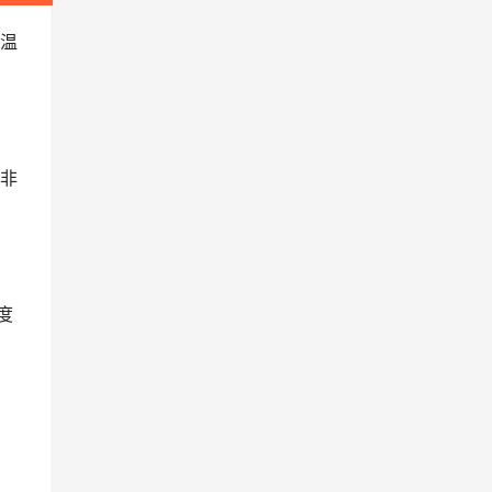
温
非
度