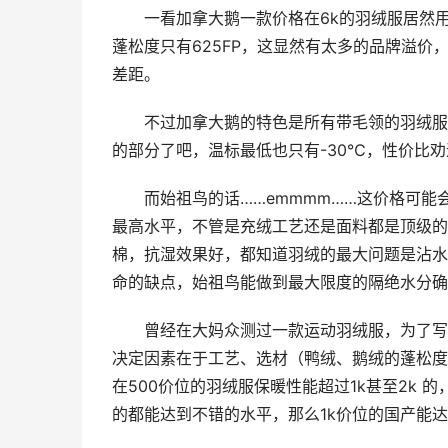
一看加拿大鹅一款价格在6k的羽绒服居然
蓬松度只有625FP，这显然有太多的品牌溢价
差距。
不过加拿大鹅的特色是所有带毛领的羽绒服毛条
的部分了吧，温标最低也只有-30℃，性价比
而始祖鸟的话……emmmm……这价格可
最高水平，不管是充绒工艺还是面料都是顶级的，
棉，抗湿效果好，都知道羽绒的最大问题是沾水
命的缺点，始祖鸟能做到最大限度的隔绝水分确
曾经在大妈众测过一款运动羽绒服，为了写
决定因素在于工艺、选材（鸭绒、鹅绒的蓬松度
在500价位的羽绒服保暖性能超过1k甚至2k
的都能达到不错的水平，那么1k价位的国产能