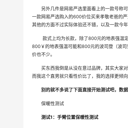
另外几件是网易严选里面看上的一款号称可
一款网易严选购入的600价位买来孝敬老爸的
其他的方面不过实际体验还不错，以及一款今年
 款式上均为长款，除了800元的地表强温定位属于户外极寒的天气，其他几款都是普通的使用条件。按理说
800￥的地表强温可能和800元的波司登（
价也不少。
买东西我倒是从没在意过品牌，其实大家对
而我这个直男就只看性价比了，我的选择更倾向
别的就不多说了下面直接开始测试吧，数据
保暖性测试
测试1：手臂位置保暖性测试