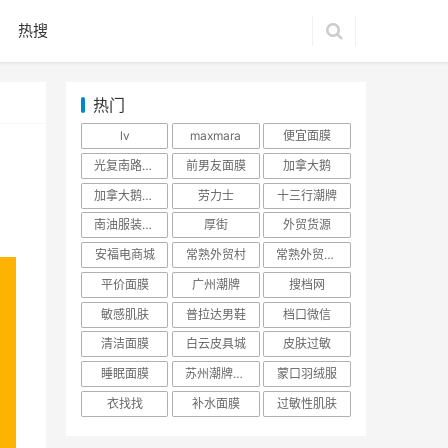
热搜
热门
lv
maxmara
便宜面膜
光复南路潮牌
前男友面膜
加拿大鹅
加拿大鹅羽绒服
劳力士
十三行潮牌
南油服装批发市场
厚街
外贸货源
安福电商城
常熟外贸村
常熟外贸村货源
平价面膜
广州潮牌
搜档网
敏感肌肤
普拉达男鞋
档口微信
清洁面膜
白云皮具城
皮肤过敏
睡眠面膜
苏州潮牌货源
蒙口羽绒服
衣找找
补水面膜
过敏性肌肤