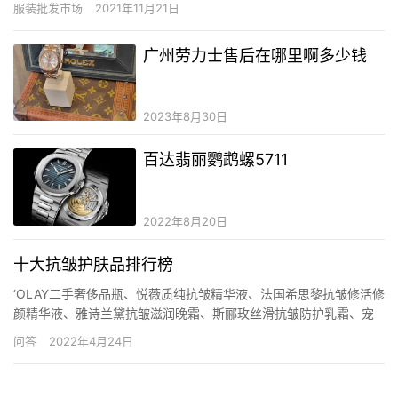
服装批发市场
2021年11月21日
市场介绍阳江麻演服装批发广场地址位于阳江市麻演工业区南路5
号，是阳… 【添加搜档网微信dang…
广州劳力士售后在哪里啊多少钱
2023年8月30日
百达翡丽鹦鹉螺5711
2022年8月20日
十大抗皱护肤品排行榜
‘OLAY二手奢侈品瓶、悦薇质纯抗皱精华液、法国希思黎抗皱修活修
颜精华液、雅诗兰黛抗皱滋润晚霜、斯郦玫丝滑抗皱防护乳霜、宠
爱之名抗皱保湿眼霜、西姿活性细胞面膜、伊夫黎雪植物肌活青春
问答
2022年4月24日
晚霜、欧舒丹蜡菊活颜精华液。 020.jpg (127.2 KB, 下载次数: 0)
下载附件 2021-1…