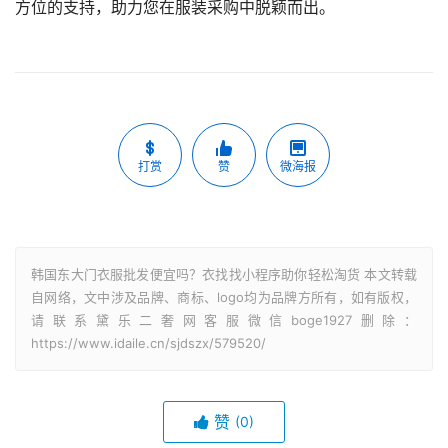
方位的支持，助力您在服装采购中脱颖而出。
打赏
赞
微海报
韩国东大门衣服批发便宜吗？衣找找小程序助你轻松淘货 本文转载
自网络，文中涉及品牌、商标、logo均为品牌方所有，如有版权，
请联系黛乐二奢网客服微信boge1927删除：
https://www.idaile.cn/sjdszx/579520/
赞
(0)