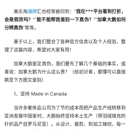
美乐淘
潮牌
汇也经常被问到：“
我在***平台看到打折，
会是假货吗？
”“
能不能帮我鉴别一下真伪？
”“
加拿大鹅如何
分辨真伪
”等等。
基于以上，我们整合了各种官方信息以及个人经验，整
理了这篇内容，希望对大家有用！
加拿大鹅鉴定真伪，我们要先了解几个基础的事实，或
者说：加拿大鹅为什么这么贵？（给初识者，都懂可以直接
跳至下方图文鉴别）
1、坚持 Made in Canada
当许多奢侈品公司为了节约成本而把产品生产线转移到
亚洲发展中国家时，大鹅始终坚持本土生产（带羽绒填充的
针织品产自罗马尼亚）。从设计、裁剪、到加工缝纫，每一