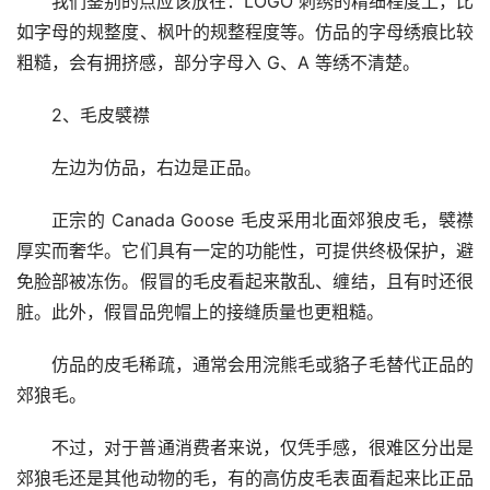
我们鉴别的点应该放在：LOGO 刺绣的精细程度上，比
如字母的规整度、枫叶的规整程度等。仿品的字母绣痕比较
粗糙，会有拥挤感，部分字母入 G、A 等绣不清楚。
2、毛皮襞襟
左边为仿品，右边是正品。
正宗的 Canada Goose 毛皮采用北面郊狼皮毛，襞襟
厚实而奢华。它们具有一定的功能性，可提供终极保护，避
免脸部被冻伤。假冒的毛皮看起来散乱、缠结，且有时还很
脏。此外，假冒品兜帽上的接缝质量也更粗糙。
仿品的皮毛稀疏，通常会用浣熊毛或貉子毛替代正品的
郊狼毛。
不过，对于普通消费者来说，仅凭手感，很难区分出是
郊狼毛还是其他动物的毛，有的高仿皮毛表面看起来比正品