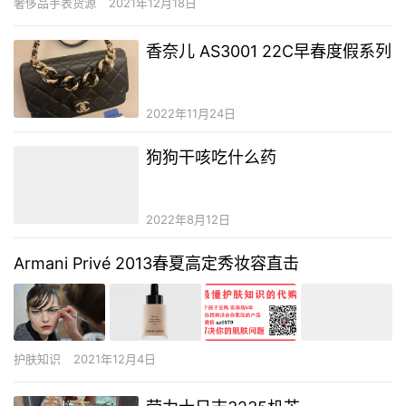
奢侈品手表货源
2021年12月18日
降生以来，月亮牵动着众多自然征象及人类的信仰。部份宗教、科
学理论、超自然征象，甚至政治流动，都与这…
香奈儿 AS3001 22C早春度假系列
2022年11月24日
狗狗干咳吃什么药
2022年8月12日
Armani Privé 2013春夏高定秀妆容直击
护肤知识
2021年12月4日