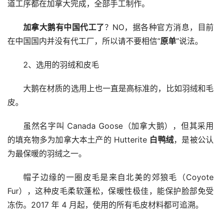
道工序都在加拿大完成，全部手工制作。
加拿大鹅有中国代工了
？NO，据各种官方消息，目前
在中国国内并没有代工厂，所以请不要相信“
原单
”说法。
2、选用的羽绒和皮毛
大鹅在材质的选用上也一直是高标准的，比如羽绒和毛
皮。
虽然名字叫 Canada Goose（加拿大鹅），但其采用
的填充物多为加拿大本土产的 Hutterite 
白鸭绒
，是被公认
为最保暖的羽绒之一。
帽子边缘的一圈皮毛是来自北美的郊狼毛（Coyote 
Fur），这种皮毛柔软蓬松，保暖性极佳，能保护脸部免受
冻伤。2017 年 4 月起，使用的所有毛皮材料都可追溯。