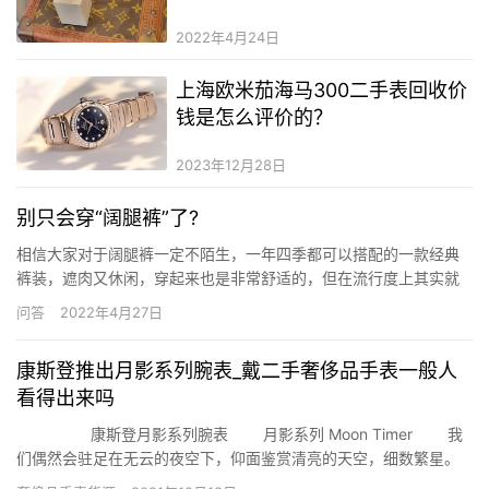
奢侈品奢侈品男装微信
2022年4月24日
上海欧米茄海马300二手表回收价
钱是怎么评价的？
2023年12月28日
别只会穿“阔腿裤”了?
相信大家对于阔腿裤一定不陌生，一年四季都可以搭配的一款经典
裤装，遮肉又休闲，穿起来也是非常舒适的，但在流行度上其实就
比较逊色了。最重要的是阔腿裤的版型出现的也越来越多，不少的
问答
2022年4月27日
女性也入手了很多版型，但阔腿裤的搭配比较局限。 阔腿裤穿出来
休闲舒适，因为它的版型是非常宽松的状态，但这一点也正是它凸
康斯登推出月影系列腕表_戴二手奢侈品手表一般人
显平庸的…
看得出来吗
康斯登月影系列腕表 月影系列 Moon Timer 我
们偶然会驻足在无云的夜空下，仰面鉴赏清亮的天空，细数繁星。
在一望无际的星空中，月亮的光泽最吸引我们的注视。自人类文明