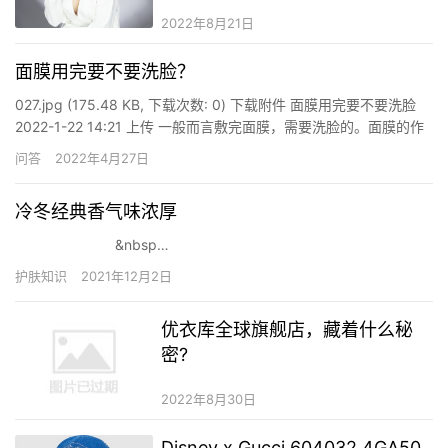
2022年8月21日
面膜用完要不要洗脸？
027.jpg (175.48 KB, 下载次数: 0) 下载附件 面膜用完要不要洗脸
2022-1-22 14:21 上传 一般而言敷完面膜，需要洗脸的。面膜的作
用是隔绝空气将营养导入皮肤。但其实，皮肤对营养的吸收程度是
问答
2022年4月27日
有限的，面膜敷在脸上的15—20分钟内，皮肤已处于饱和状态，能
吸收的已经基本吸…
冷冬经典香气味浓厚
&nbsp…
护肤知识
2021年12月2日
优衣库全球旗舰店，藏着什么秘
密?
2022年8月30日
Disney x Gucci 604032 4GA50