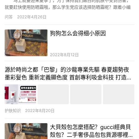
马上就要迎来夏季了，为了保持我们嫩白的肌肤不受到伤害，
就要赶快使用防晒霜哦，那么学生党应该选择防晒霜呢？跟着小编
我们一起来了解一下适合学生党的防晒霜有什么吧。 适合学生
问答
2022年4月26日
党的防晒霜有什么 1、悦诗风吟适用于任何肤质，它的成分是比
较温和的，几乎不会对皮肤造成刺激，防晒系数是绝对够用日常防
狗狗怎么会得细小原因
晒…
2022年8月12日
源於時尚之都「巴黎」的沙龍專業先驅 春夏趨勢夜
墨彩髮色 重新定義顯色度 首創專利吸金科技 打造零
失誤髮色 【夜墨彩髮色X萊雅吸金護】 持久喚彩更持
色 / L’OREAL PROFESSIONNEL 萊雅專業沙龍美髮
护肤知识
2022年8月20日
大貝殼包怎麼搭配？gucci經典貝
殼包？二手奢侈品包包貨源哪裡做