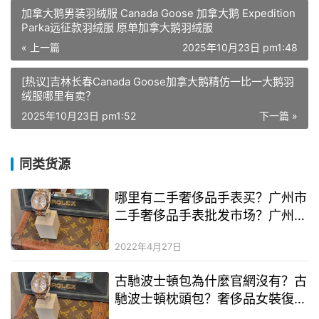
加拿大鹅男装羽绒服 Canada Goose 加拿大鹅 Expedition
Parka远征款羽绒服 原单加拿大鹅羽绒服
« 上一篇
2025年10月23日 pm1:48
[热议]吉林长春Canada Goose加拿大鹅精仿一比一大鹅羽
绒服哪里有卖？
2025年10月23日 pm1:52
下一篇 »
同类货源
哪里有二手奢侈品手表买？广州市
二手奢侈品手表批发市场？广州哪
里买二手奢侈品手表名牌最多
2022年4月27日
古馳波士頓包為什麼官網沒有？古
馳波士頓枕頭包？奢侈品女裝復刻
廠家貨源