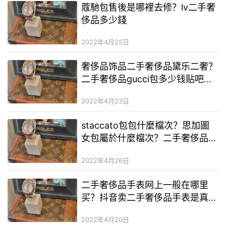
蔻馳包售後是哪裡去修？lv二手奢
侈品多少錢
2022年4月25日
奢侈品饰品二手奢侈品黛乐二奢？
二手奢侈品gucci包多少钱贴吧？
广州卖二手奢侈品奢侈品原版的市
2022年4月23日
场
staccato包包什麼檔次？思加圖
女包屬於什麼檔次？二手奢侈品奢
侈品服裝店
2022年4月26日
二手奢侈品手表网上一般在哪里
买？抖音卖二手奢侈品手表是真的
吗？二手奢侈品手表和正品的区别
2022年4月20日
大吗