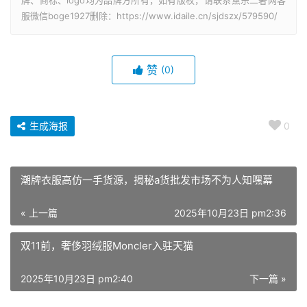
牌、商标、logo均为品牌方所有，如有版权，请联系黛乐二奢网客
服微信boge1927删除：https://www.idaile.cn/sjdszx/579590/
赞
(0)
生成海报
0
潮牌衣服高仿一手货源，揭秘a货批发市场不为人知嘿幕
« 上一篇
2025年10月23日 pm2:36
双11前，奢侈羽绒服Moncler入驻天猫
2025年10月23日 pm2:40
下一篇 »