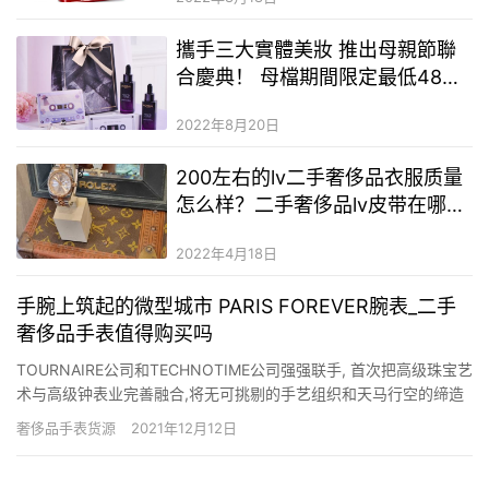
攜手三大實體美妝 推出母親節聯
合慶典！ 母檔期間限定最低48
折！ 香奈兒、按摩椅買就抽 /
2022年8月20日
L’OREAL PARIS 巴黎萊雅
200左右的lv二手奢侈品衣服质量
怎么样？二手奢侈品lv皮带在哪里
可以买？品牌二手奢侈品衣服批发
2022年4月18日
货源
手腕上筑起的微型城市 PARIS FOREVER腕表_二手
奢侈品手表值得购买吗
TOURNAIRE公司和TECHNOTIME公司强强联手, 首次把高级珠宝艺
术与高级钟表业完善融合,将无可挑剔的手艺组织和天马行空的缔造
力展现得淋漓尽致, 推出了此款卓越特殊的高精度手表. 此番互助设
奢侈品手表货源
2021年12月12日
计始于2010年10月, 通过最大限度地使用黄金配件,在机芯外面且直
接将机芯铸造成一个修建式样,打造…