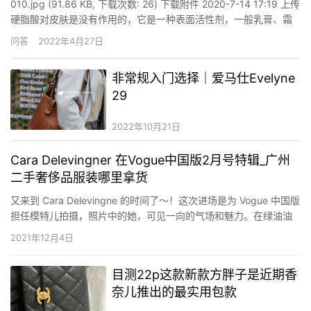
010.jpg (91.86 KB, 下载次数: 26) 下载附件 2020-7-14 17:19 上传
硬脂酸对皮肤是没有作用的，它是一种表面活性剂，一般乳膏、霜
剂等护肤品中会添加这种成分。硬脂酸其实是一种护肤品中的乳化
问答
2022年4月27日
剂、柔顺剂，它可以促进护肤品中的水油相互均衡，使护肤品成分
集中，能够达到更好的…
非常规入门选择｜爱马仕Evelyne
29
2022年10月21日
Cara Delevingner 在Vogue中国版2月号特辑_广州
二手奢侈品服装哪里拿货
又来到 Cara Delevingne 的时间了～！这次进场是为 Vogue 中国版
担任模特儿拍摄，照片中的她，可见一向的气场和魅力。在绿油油
的靠山，花园、小径的陪衬下，相片中的她少了一点锐气，却多了
2021年12月4日
点柔情绪觉。这样的一面，可真不多见呢～！简简朴单的站着或坐
者，已经足以散发她的惊人魅力，难怪她的模特…
目测22p这款新款方胖子是近期香
奈儿推出的最实用包款