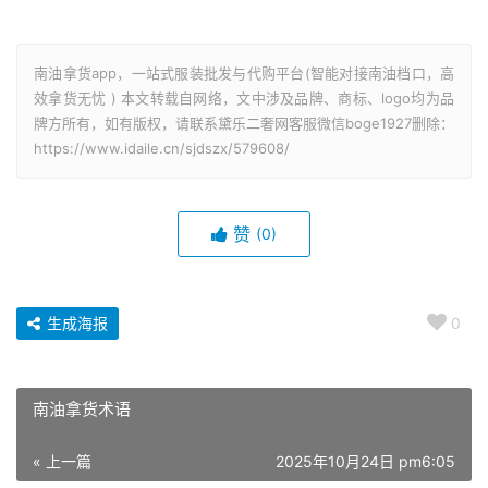
南油拿货app，一站式服装批发与代购平台(智能对接南油档口，高
效拿货无忧 ) 本文转载自网络，文中涉及品牌、商标、logo均为品
牌方所有，如有版权，请联系黛乐二奢网客服微信boge1927删除：
https://www.idaile.cn/sjdszx/579608/
赞
(0)
生成海报
0
南油拿货术语
« 上一篇
2025年10月24日 pm6:05