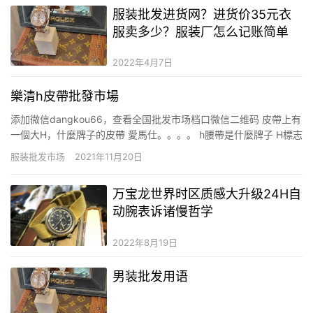
服装批发进货网？进货价35元衣
服卖多少？服装厂怎么记账简单
2022年4月7日
樂清h皮帶批發市場
添加微信dangkou66，查看全国批发市场档口微信二维码 皮帶上有
一個大H，什麼牌子的皮帶 愛馬仕。。。。 h腰帶是什麼牌子 H標志
的腰帶是愛馬仕。 愛馬仕（Hermès）是世界著名的奢侈品品牌，
服装批发市场
2021年11月20日
1837年由Thierry Hermès創立於法國巴黎，早年以製造高級馬具起
家，迄今已有170多年的悠…
万宝龙世界时区质感大升级24H自
动腕表诉诸慢哲学
2022年8月19日
男装批发用语