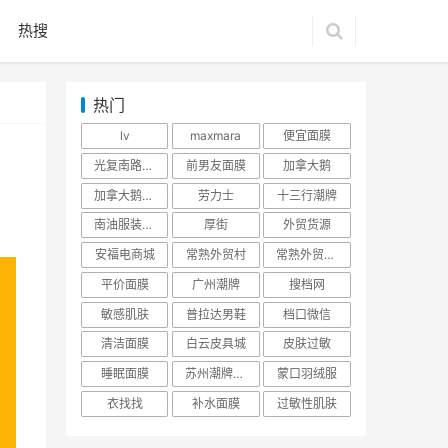
热搜
热门
lv
maxmara
便宜面膜
光复南路潮牌
前男友面膜
加拿大鹅
加拿大鹅羽绒服
劳力士
十三行潮牌
南油服装批发市场
厚街
外贸货源
安福电商城
常熟外贸村
常熟外贸村货源
平价面膜
广州潮牌
搜档网
敏感肌肤
普拉达男鞋
档口微信
清洁面膜
白云皮具城
皮肤过敏
睡眠面膜
苏州潮牌货源
蒙口羽绒服
衣找找
补水面膜
过敏性肌肤